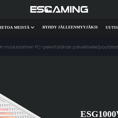
RYHDY JÄLLEENMYYJÄKSI
IETOA MEISTÄ
UUTI
sin modulaarinen PC-pelivirtalähde palvelimelle/pöytät
ESG100