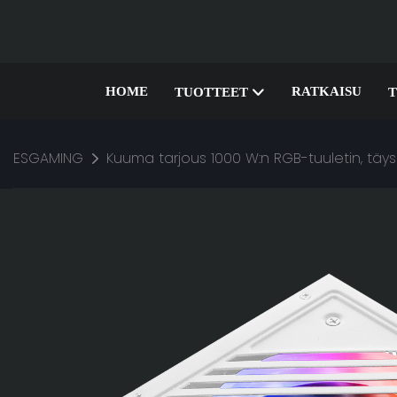
HOME
RATKAISU
TUOTTEET
T
ESGAMING
Kuuma tarjous 1000 W:n RGB-tuuletin, täy