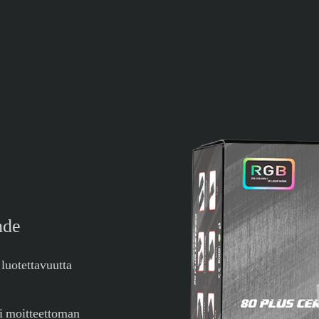
hde
 luotettavuutta
i moitteettoman