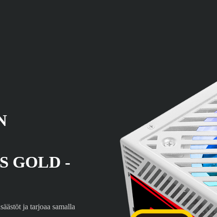
N
S GOLD -
stöt ja tarjoaa samalla