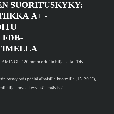
EN SUORITUSKYKY:
IIKKA A+ -
OITU
 FDB-
TIMELLA
GAMINGin 120 mm:n erittäin hiljaisella FDB-
etin pysyy pois päältä alhaisilla kuormilla (15–20 %),
imii hiljaa myös kevyissä tehtävissä.