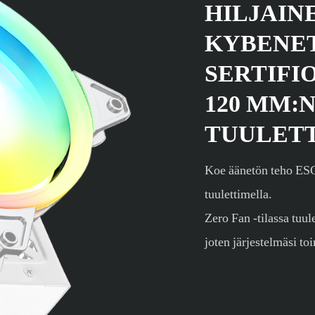
HILJAIN
KYBENET
SERTIFI
120 MM:N
TUULET
Koe äänetön teho ES
tuulettimella.
Zero Fan -tilassa tuul
joten järjestelmäsi to