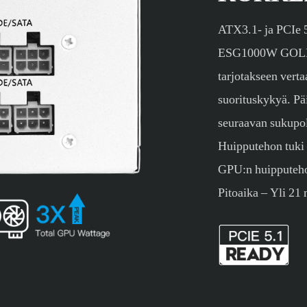
ATX3.1- ja PCIe 5
ESG1000W GOLD t
tarjotakseen verta
suorituskykyä. Päi
seuraavan sukupo
Huipputehon tuki 
GPU:n huipputeho
Pitoaika – Yli 21