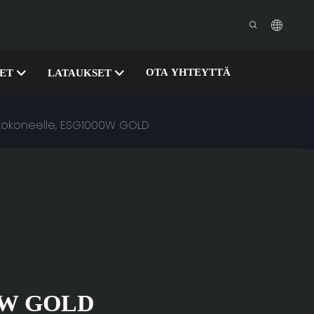
OTA YHTEYTTÄ
SET
LATAUKSET
ietokoneelle, ESG1000W GOLD
0W GOLD