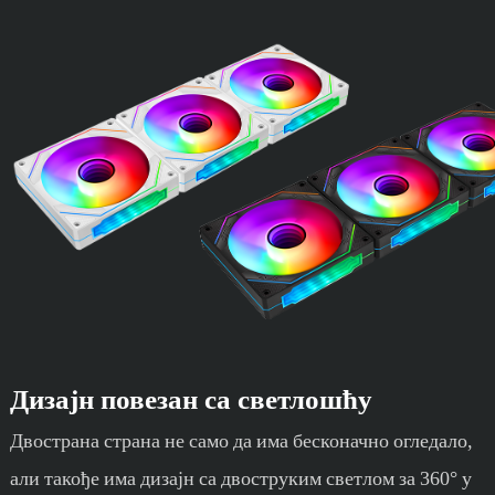
Дизајн повезан са светлошћу
Двострана страна не само да има бесконачно огледало,
али такође има дизајн са двоструким светлом за 360° у