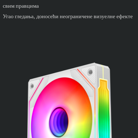
свим правцима
Угао гледања, доносећи неограничене визуелне ефекте