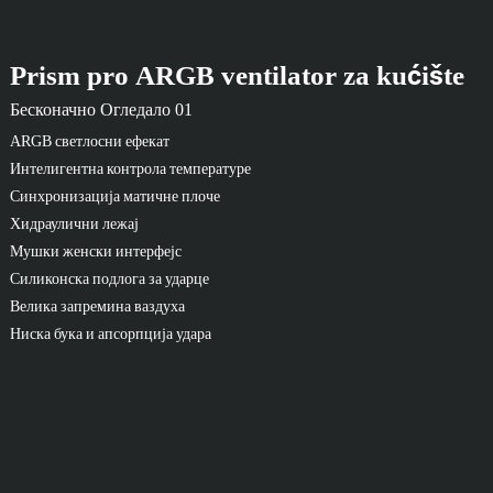
Prism pro ARGB ventilator za kućište
Бесконачно Огледало 01
ARGB светлосни ефекат
Интелигентна контрола температуре
Синхронизација матичне плоче
Хидраулични лежај
Мушки женски интерфејс
Силиконска подлога за ударце
Велика запремина ваздуха
Ниска бука и апсорпција удара