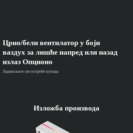
Црно/бели вентилатор у боји
ваздух за лишће напред или назад
излаз Опционо
Задовољите све потребе купаца
Изложба производа