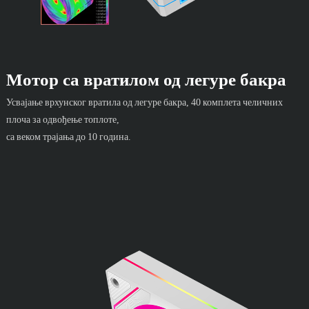
Мотор са вратилом од легуре бакра
Усвајање врхунског вратила од легуре бакра, 40 комплета челичних
плоча за одвођење топлоте,
са веком трајања до 10 година.