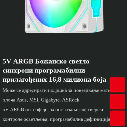
5V ARGB Божанско светло
синхрони програмабилни
прилагођених 16,8 милиона боја
Може се адресирати подршка за повезивање матичних
плоча Asus, MSI, Gigabyte, ASRock
5V ARGB интерфејс, за постизање софтверске
контроле осветљења, програмабилна дефиниција