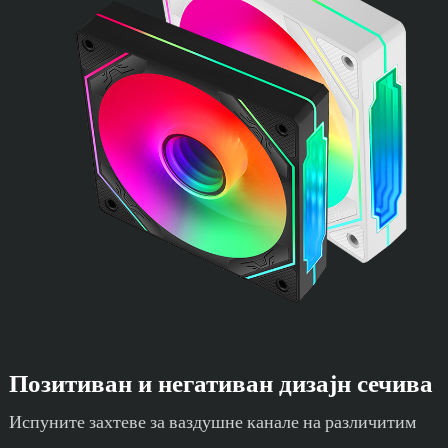
Позитиван и негативан дизајн сечива
Испуните захтеве за ваздушне канале на различитим