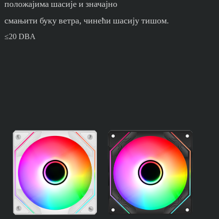
положајима шасије и значајно
смањити буку ветра, чинећи шасију тишом.
≤20 DBA