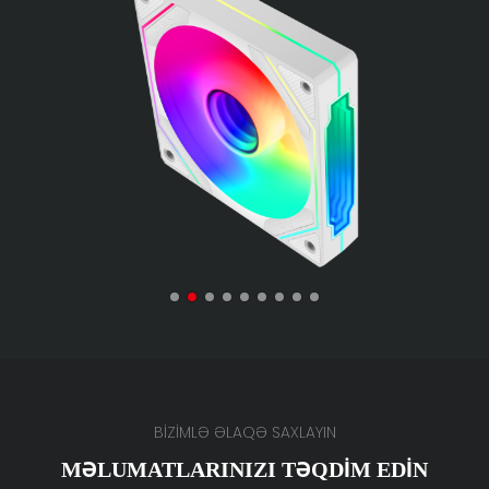
BİZİMLƏ ƏLAQƏ SAXLAYIN
MƏLUMATLARINIZI TƏQDIM EDIN