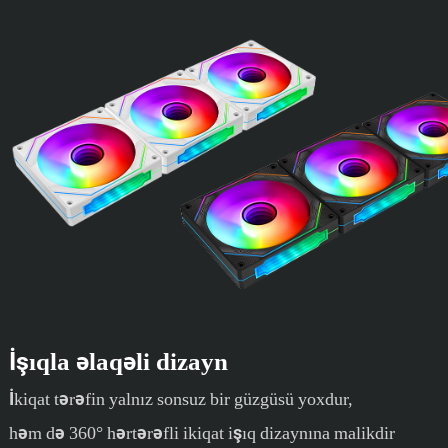
İşıqla əlaqəli dizayn
İkiqat tərəfin yalnız sonsuz bir güzgüsü yoxdur,
həm də 360° hərtərəfli ikiqat işıq dizaynına malikdir