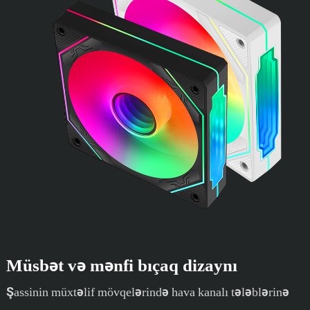
Müsbət və mənfi bıçaq dizaynı
Şassinin müxtəlif mövqelərində hava kanalı tələblərinə