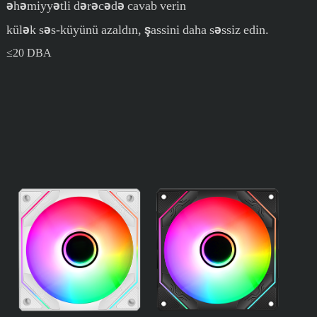
əhəmiyyətli dərəcədə cavab verin
külək səs-küyünü azaldın, şassini daha səssiz edin.
≤20 DBA