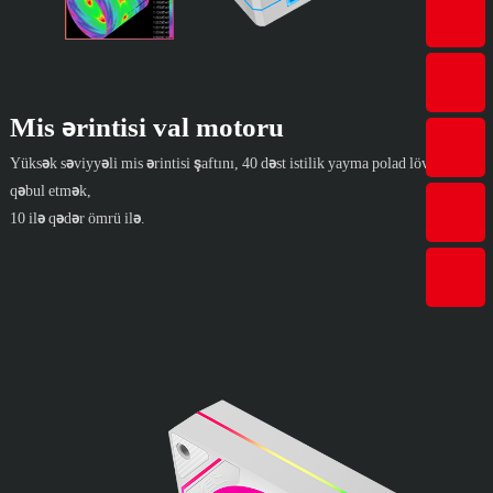
Mis ərintisi val motoru
Yüksək səviyyəli mis ərintisi şaftını, 40 dəst istilik yayma polad lövhələrini
qəbul etmək,
10 ilə qədər ömrü ilə.