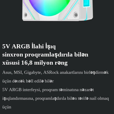
5V ARGB İlahi İşıq
sinxron proqramlaşdırıla bilən
xüsusi 16,8 milyon rəng
Asus, MSI, Gigabyte, ASRock anakartlarını birləşdirmək
üçün dəstək həll edilə bilər
5V ARGB interfeysi, proqram təminatına nəzarət
işıqlandırmasına, proqramlaşdırıla bilən tərifə nail olmaq
üçün