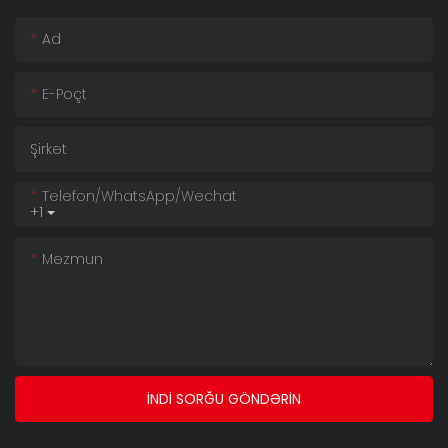
Ad
E-Poçt
Şirkət
Telefon/whatsApp/wechat
+1
Məzmun
İNDI SORĞU GÖNDƏRIN