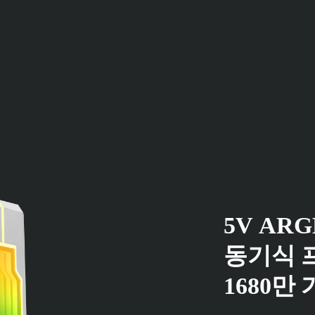
5V AR
동기식 
1680만