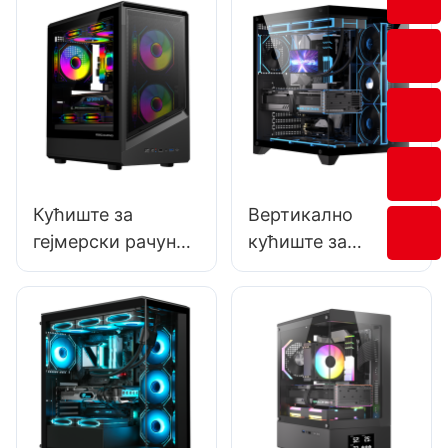
формата, микро-
средњег формата,
АТX, РОКЕ 05
микро-АТX, РОКЕ
06
Кућиште за
Вертикално
гејмерски рачунар
кућиште за
од каљеног
десктоп рачунаре
стакла, средњег
са каљеним
формата, микро-
стаклом и
АТX, РОКЕ 09
погледом на море,
средњи торњеви,
4 шрафа, 1101