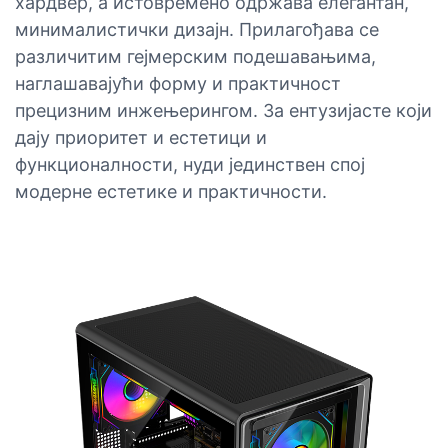
хардвер, а истовремено одржава елегантан,
минималистички дизајн. Прилагођава се
различитим гејмерским подешавањима,
наглашавајући форму и практичност
прецизним инжењерингом. За ентузијасте који
дају приоритет и естетици и
функционалности, нуди јединствен спој
модерне естетике и практичности.