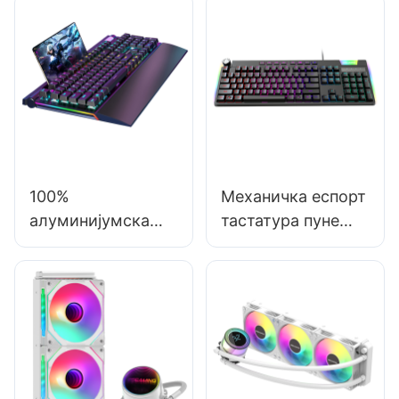
слушалице за
звук преко уха
игре са
гејмерске
микрофоном
слушалице са
Factory G550
микрофоном G610
100%
Механичка еспорт
алуминијумска
тастатура пуне
RGB гејмерска
величине са 104
механичка
тастера, жичаном
тастатура са 104
заменом током
тастера QWERTY
рада,
и ослонцем за
мултимедијом и
зглоб V100S
тјунером јачине
звука V200