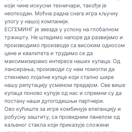
који чине искусни техничари, такође је
неопходан. Моћна радна снага игра кључну
улогу у нашој компанији.
ЕСГЕМИНГ је звезда у успону на глобалном
тржишту. Не штедимо напоре да развијамо и
производимо производе са високим односом
цене и квалитета и трудимо се да
максимизирамо интересе наших купаца. Од
лансирања, производи су нам помогли да
стекнемо лојалне купце који стално шире
нашу репутацију усменом предајом. Све више
купаца поново купује од нас и спремни су да
постану наши дугогодишњи партнери.
Ово кућиште за игре комбинује елеганцију и
робусну заштиту, са провидним панелом од
каљеног стакла који приказује сложени