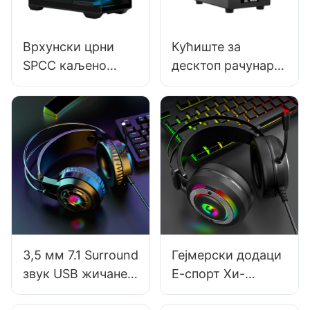
Врхунски црни
Кућиште за
SPCC каљено
десктоп рачунар
стакло ATX
за гејмере,
кућиште за
средњи кућиште,
гејмерски
са ЛЦД екраном
рачунар, носач,
од 4,4 цм * 8,4 цм,
течни хладњак
БЦ13
K06
3,5 мм 7.1 Surround
Гејмерски додаци
звук USB жичане
Е-спорт Хи-
рачунарске
Фиделити стерео