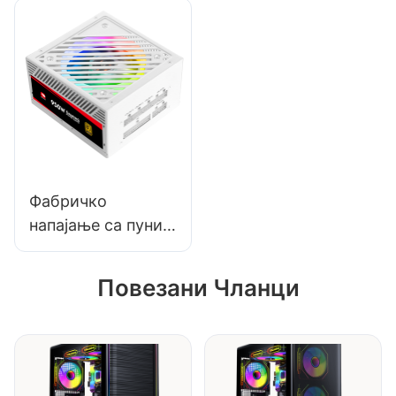
кућиште - 5V 16,8
црно/бели блок
милиона боја,
вентилатора за
хлађење
кућиште рачунара
оптимизовано за
игре
Фабричко
напајање са пуним
модулом од 950
В, 80+ златних, за
Повезани Чланци
кућиште десктоп
рачунара за игре,
ESG950W златно