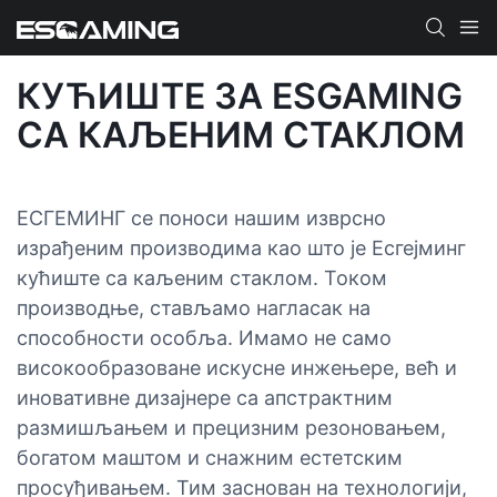
КУЋИШТЕ ЗА ESGAMING
СА КАЉЕНИМ СТАКЛОМ
ЕСГЕМИНГ се поноси нашим изврсно
израђеним производима као што је Есгејминг
кућиште са каљеним стаклом. Током
производње, стављамо нагласак на
способности особља. Имамо не само
високообразоване искусне инжењере, већ и
иновативне дизајнере са апстрактним
размишљањем и прецизним резоновањем,
богатом маштом и снажним естетским
просуђивањем. Тим заснован на технологији,