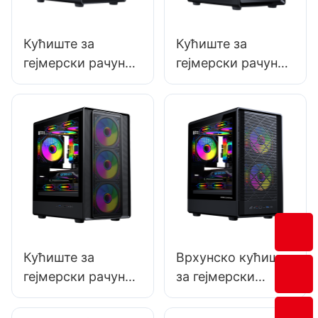
Кућиште за
Кућиште за
гејмерски рачунар
гејмерски рачунар
од каљеног
од каљеног
стакла, средњег
стакла, средњег
формата, микро-
формата, микро-
АТX, РОКЕ 02
АТX, РОКЕ 02 П
МЕШ
Кућиште за
Врхунско кућиште
гејмерски рачунар
за гејмерски
од каљеног
рачунар од
стакла, средњег
каљеног стакла,