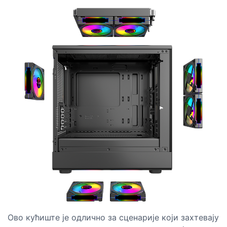
Ово кућиште је одлично за сценарије који захтевају