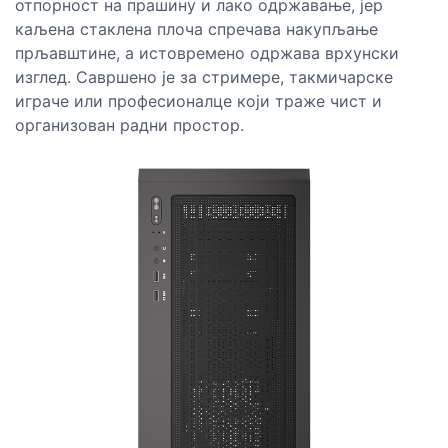
отпорност на прашину и лако одржавање, јер
каљена стаклена плоча спречава накупљање
прљавштине, а истовремено одржава врхунски
изглед. Савршено је за стримере, такмичарске
играче или професионалце који траже чист и
организован радни простор.