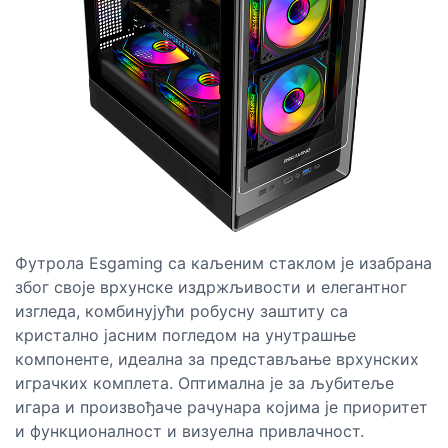
Футрола Esgaming са каљеним стаклом је изабрана
због своје врхунске издржљивости и елегантног
изгледа, комбинујући робусну заштиту са
кристално јасним погледом на унутрашње
компоненте, идеална за представљање врхунских
играчких комплета. Оптимална је за љубитеље
игара и произвођаче рачунара којима је приоритет
и функционалност и визуелна привлачност.