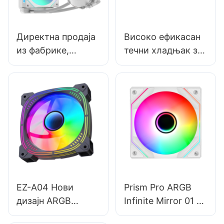
Директна продаја
Високо ефикасан
из фабрике,
течни хладњак за
кућиште за
рачунар од 360
рачунар Infinite
мм - црно/бело са
Mirrors, течни
интелигентном
хладњак, PC Prism
дигиталном
240, бела
контролом
кључева,
температуре
усавршавања
EZ-A04 Нови
Prism Pro ARGB
дизајн ARGB
Infinite Mirror 01 -
вентилатора за
Прилагођени