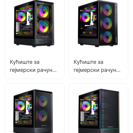
Кућиште за
Кућиште за
гејмерски рачунар
гејмерски рачунар
од каљеног
од каљеног
стакла, средњег
стакла, средњег
формата, микро-
формата, микро-
АТX, ROKE 02 TG
АТX, РОКЕ 01