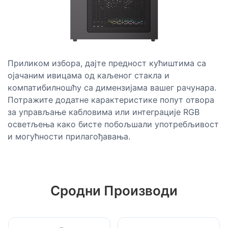
Приликом избора, дајте предност кућиштима са
ојачаним ивицама од каљеног стакла и
компатибилношћу са димензијама вашег рачунара.
Потражите додатне карактеристике попут отвора
за управљање кабловима или интеграције RGB
осветљења како бисте побољшали употребљивост
и могућности прилагођавања.
Сродни Производи