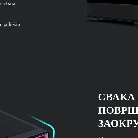
осећаја
 да ћемо
СВАКА
ПОВР
ЗАОКР