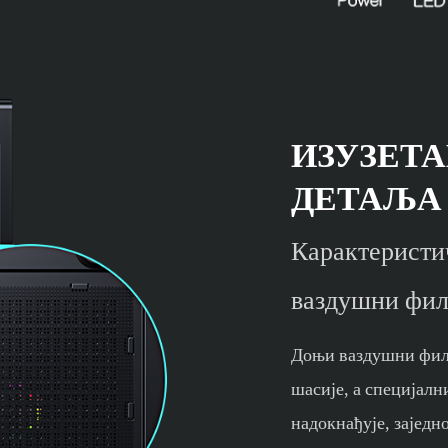
ИЗУЗЕТА
ДЕТАЉА
Карактеристи
ваздушни фил
Доњи ваздушни филте
шасије, а специјал
надокнађује, заједн