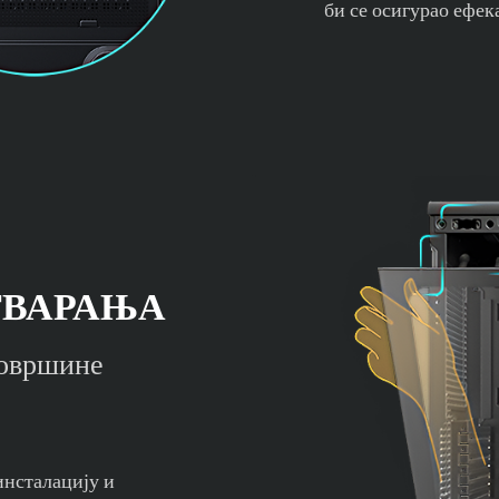
би се осигурао ефек
ТВАРАЊА
површине
инсталацију и