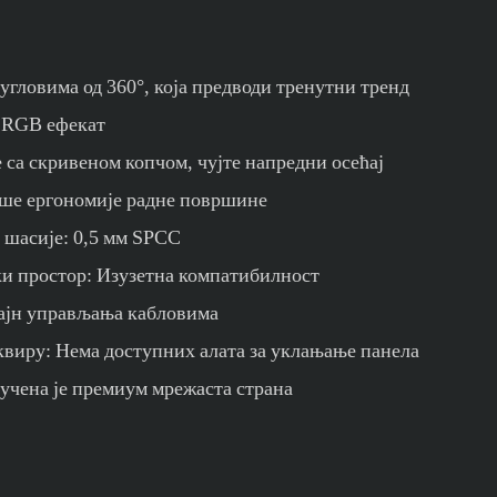
P
угловима од 360°, која предводи тренутни тренд
 RGB ефекат
 са скривеном копчом, чујте напредни осећај
ше ергономије радне површине
 шасије: 0,5 мм SPCC
и простор: Изузетна компатибилност
ајн управљања кабловима
квиру: Нема доступних алата за уклањање панела
учена је премиум мрежаста страна