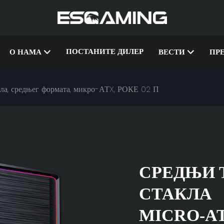
ПОСТАНИТЕ ДИЛЕР
О НАМА
ВЕСТИ
ПР
кла, средњег формата, микро-АТX, РОКЕ 02 П
СРЕДЊИ 
СТАКЛА
MICRO-A