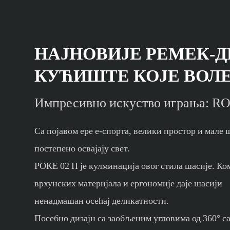
НАЈНОВИЈЕ РЕМЕК-
КУЋИШТЕ КОЈЕ ВОЛЕ
Импресивно искуство играња: RO
Са појавом ере е-спорта, велики простор и мале 
постепено освајају свет.
РОКЕ 02 П је кулминација овог стила шасије. К
врхунских материјала и ергономије даје шасији
ненадмашан осећај деликатности.
Посебно дизајн са заобљеним угловима од 360° с