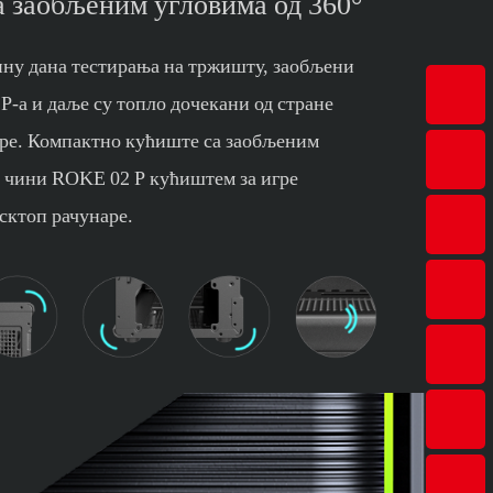
а заобљеним угловима од 360°
ину дана тестирања на тржишту, заобљени
P-а и даље су топло дочекани од стране
игре. Компактно кућиште са заобљеним
° чини ROKE 02 P кућиштем за игре
сктоп рачунаре.