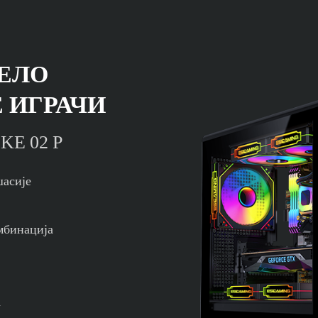
ДЕЛО
 ИГРАЧИ
KE 02 P
шасије
омбинација
а