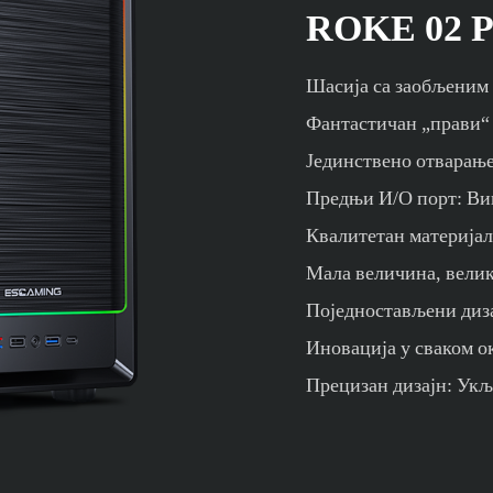
ROKE 02 
Шасија са заобљеним 
Фантастичан „прави“
Јединствено отварање
Предњи И/О порт: Ви
Квалитетан материјал
Мала величина, велик
Поједностављени диз
Иновација у сваком о
Прецизан дизајн: Укљ