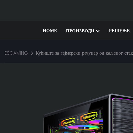
HOME
РЕШЕЊЕ
ПРОИЗВОДИ
ESGAMING
Кућиште за гејмерски рачунар од каљеног ста