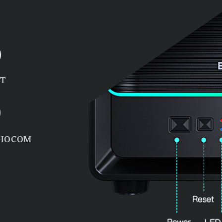
)
т
)
еносом