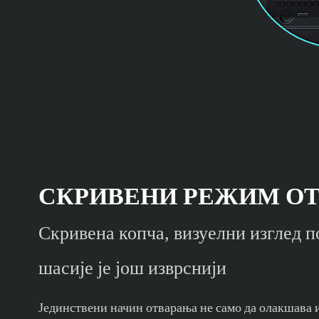
СКРИВЕНИ РЕЖИМ О
Скривена копча, визуелни изглед 
шасије је још изврснији
Јединствени начин отварања не само да олакшава 