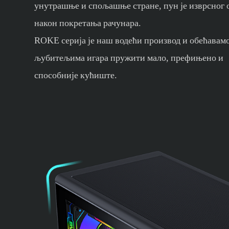
унутрашње и спољашње стране, пун је изврсног 
након покретања рачунара.
ROKE серија је наш водећи производ и обећавамо
љубитељима игара пружити мало, префињено и
способније кућиште.