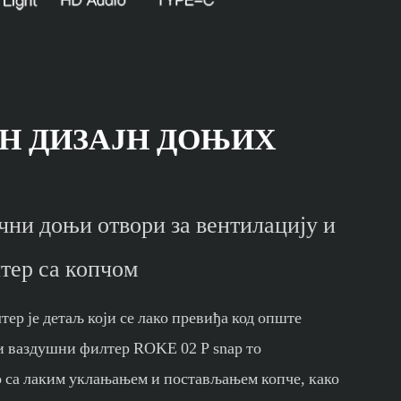
Н ДИЗАЈН ДОЊИХ
чни доњи отвори за вентилацију и
тер са копчом
р је детаљ који се лако превиђа код опште
ни ваздушни филтер ROKE 02 P snap то
о са лаким уклањањем и постављањем копче, како