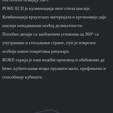
РОКЕ 02 П је кулминација овог стила шасије.
Комбинација врхунских материјала и ергономије даје
шасији ненадмашан осећај деликатности.
Посебно дизајн са заобљеним угловима од 360° са
унутрашње и спољашње стране, пун је изврсног
осећаја након покретања рачунара.
ROKE серија је наш водећи производ и обећавамо да
ћемо љубитељима игара пружити мало, префињено и
способније кућиште.