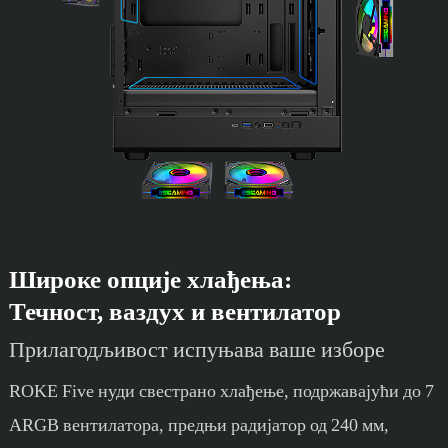
Широке опције хлађења:
Течност, ваздух и вентилатор
Прилагодљивост испуњава ваше изборе
ROKE Five нуди свестрано хлађење, подржавајући до 7
ARGB вентилатора, предњи радијатор од 240 мм,