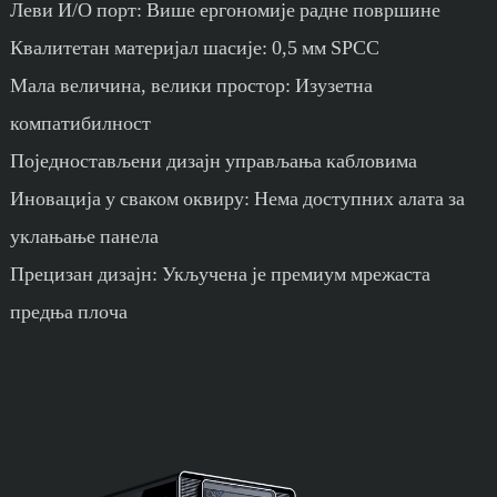
Леви И/О порт: Више ергономије радне површине
Квалитетан материјал шасије: 0,5 мм SPCC
Мала величина, велики простор: Изузетна
компатибилност
Поједностављени дизајн управљања кабловима
Иновација у сваком оквиру: Нема доступних алата за
уклањање панела
Прецизан дизајн: Укључена је премиум мрежаста
предња плоча