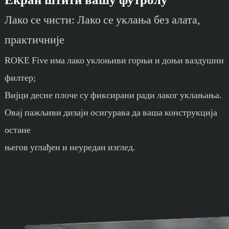
Лако се чисти: Лако се уклања без алата,
практичније
ROKE Five има лако уклоњиви горњи и доњи ваздушни
филтер;
Вијци десне плоче су фиксирани ради лаког уклањања.
Овај пажљиви дизајн осигурава да ваша конструкција
остане
његов углађен и неуредан изглед.