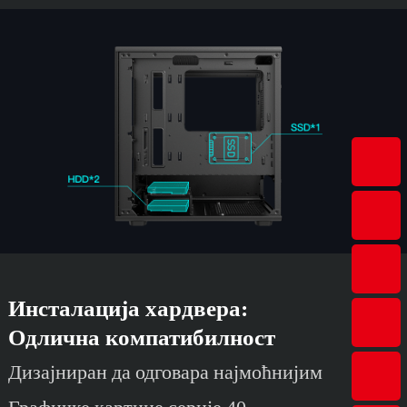
Инсталација хардвера:
Одлична компатибилност
Дизајниран да одговара најмоћнијим