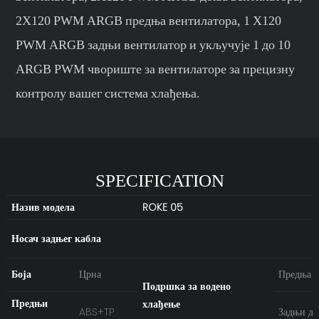
2X120 PWM ARGB предња вентилатора, 1 X120
PWM ARGB задњи вентилатор и укључује 1 до 10
ARGB PWM чвориште за вентилаторе за прецизну
контролу вашег система хлађења.
SPECIFICATION
Назив модела
ROKE 05
Носач задњег кабла
Боја
Црна
Предња с
Подршка за водено
Предњи
хлађење
ABS+TP
Задњи де