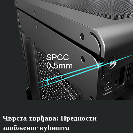
Чврста тврђава: Предности
заобљеног кућишта