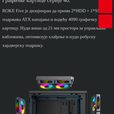
Графичке картице серије 40.
ROKE Five је дизајниран да прими 2*HDD + 1*SSD,
подржава ATX напајање и водећу 4090 графичку
картицу. Нуди више од 21 мм простора за управљање
кабловима, оптимизује хлађење и нуди робусну
хардверску подршку.