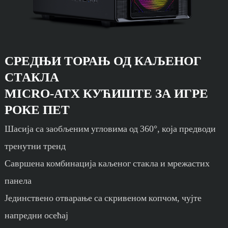
СРЕДЊИ ТОРАЊ ОД КАЉЕНОГ
СТАКЛА
MICRO-ATX КУЋИШТЕ ЗА ИГРЕ
РОКЕ ПЕТ
Шасија са заобљеним угловима од 360°, која предводи
тренутни тренд
Савршена комбинација каљеног стакла и мрежастих
панела
Јединствено отварање са скривеном копчом, чујте
напредни осећај