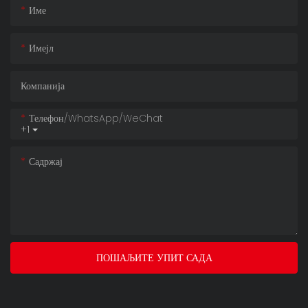
Име
Имејл
Компанија
Телефон/WhatsApp/WeChat
+1
Садржај
ПОШАЉИТЕ УПИТ САДА