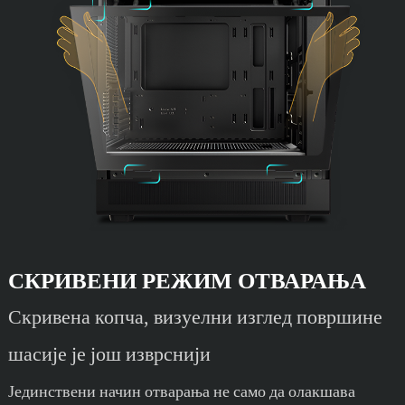
СКРИВЕНИ РЕЖИМ ОТВАРАЊА
Скривена копча, визуелни изглед површине
шасије је још изврснији
Јединствени начин отварања не само да олакшава