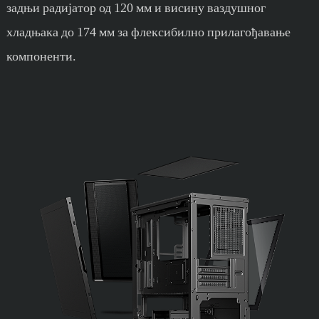
задњи радијатор од 120 мм и висину ваздушног
хладњака до 174 мм за флексибилно прилагођавање
компоненти.