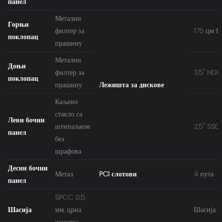
панел
Метални
Горњи
филтер за
175 цм 
поклопац
прашину
Метални
Доњи
филтер за
3,5'' HDD
поклопац
прашину
Лежишта за дискове
Каљено
стакло са
Леви бочни
штипаљком
2,5'' SSD 
панел
без
шрафова
Десни бочни
Метал
PCI слотови
4 пута
панел
SPCC 0,5
Шасија
мм, црна
Шасија:
изнутра