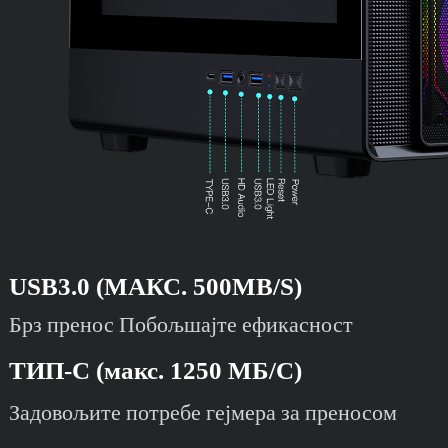
USB3.0 (МАКС. 500MB/S)
Брз пренос Побољшајте ефикасност
ТИП-C (макс. 1250 МБ/С)
Задовољите потребе гејмера за преносом