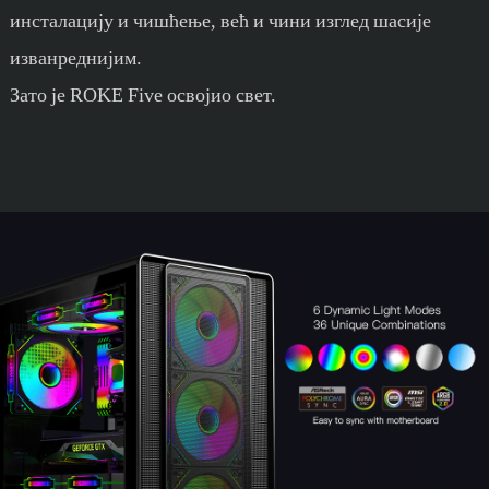
инсталацију и чишћење, већ и чини изглед шасије
изванреднијим.
Зато је ROKE Five освојио свет.