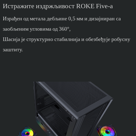
Истражите издржљивост ROKE Five-а
Израђен од метала дебљине 0,5 мм и дизајниран са
заобљеним угловима од 360°,
Шасија је структурно стабилнија и обезбеђује робусну
заштиту.