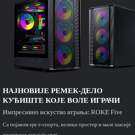
НАЈНОВИЈЕ РЕМЕК-ДЕЛО
КУЋИШТЕ КОЈЕ ВОЛЕ ИГРАЧИ
Импресивно искуство играња: ROKE Five
Са појавом ере е-спорта, велики простор и мале шасије
постепено освајају свет.