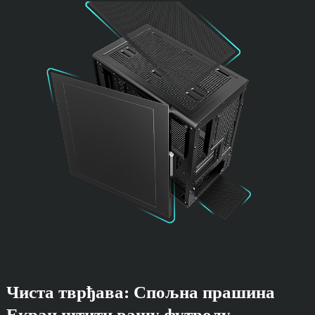
Чиста тврђава: Спољна прашина
Екран штити вашу футролу