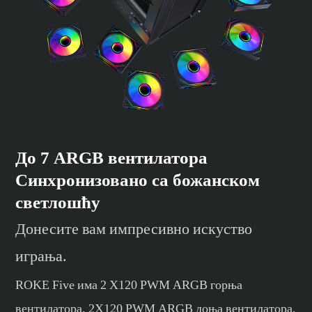
До 7 ARGB вентилатора
Синхронизовано са божанском
светлошћу
Донесите вам импресивно искуство
играња.
ROKE Five има 2 X120 PWM ARGB горња
вентилатора, 2X120 PWM ARGB доња вентилатора,