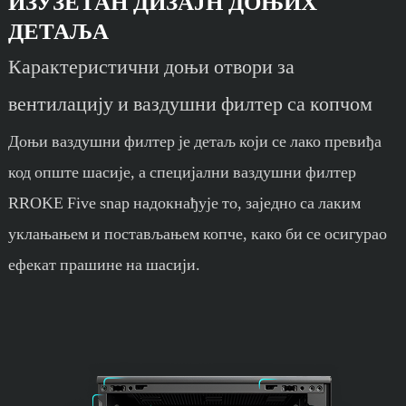
ИЗУЗЕТАН ДИЗАЈН ДОЊИХ
ДЕТАЉА
Карактеристични доњи отвори за
вентилацију и ваздушни филтер са копчом
Доњи ваздушни филтер је детаљ који се лако превиђа
код опште шасије, а специјални ваздушни филтер
RROKE Five snap надокнађује то, заједно са лаким
уклањањем и постављањем копче, како би се осигурао
ефекат прашине на шасији.