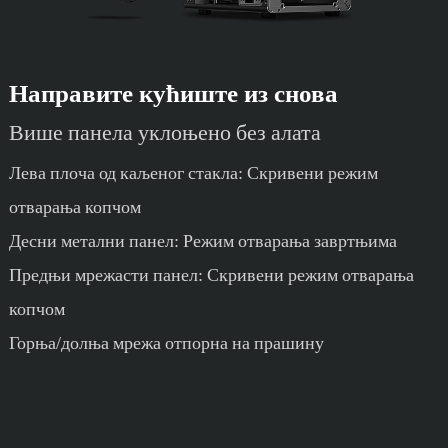
Направите кућиште из снова
Више панела уклоњено без алата
Лева плоча од каљеног стакла: Скривени режим
отварања копчом
Десни метални панел: Режим отварања завртњима
Предњи мрежасти панел: Скривени режим отварања
копчом
Горња/долња мрежа отпорна на прашину