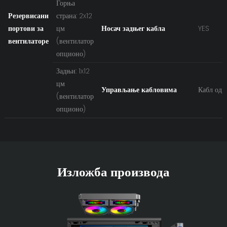
Горња
Резервисани
страна: 2x12
портови за
цм
Носач задњег кабла
YES
вентилаторе
(вентилатор
опционо)
Задњи: 1x12
цм
Управљање кабловима
Кабл од 
(вентилатор
опционо)
Изложба производа