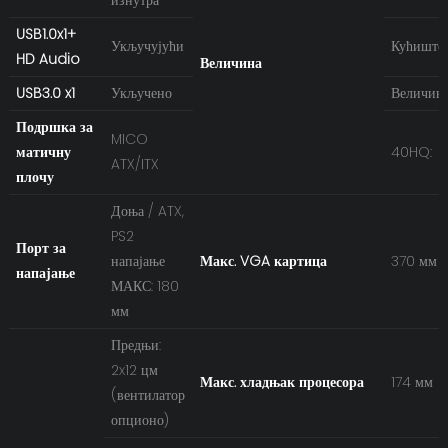
USB1.0x1+
Укључујући
Кућиште
HD Audio
Величина
USB3.0 x1
Укључено
Величина
Подршка за
MICO
матичну
40HQ:
ATX/ITX
плочу
Доња / ATX,
PS2
Порт за
напајање
Макс. VGA картица
370 мм
напајање
МАКС: 180
мм
Предњи:
2x12 цм
Макс. хладњак процесора
174 мм
(вентилатор
опционо)