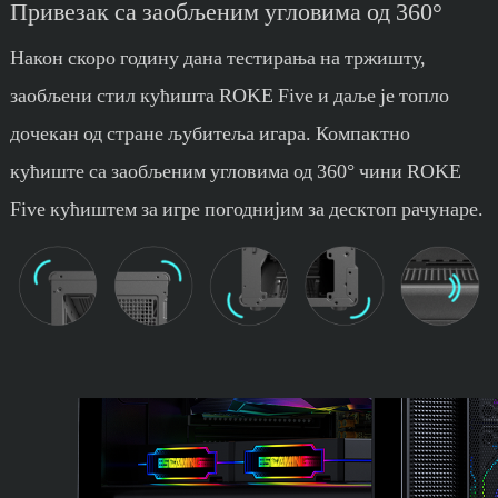
Привезак са заобљеним угловима од 360°
Након скоро годину дана тестирања на тржишту,
заобљени стил кућишта ROKE Five и даље је топло
дочекан од стране љубитеља игара. Компактно
кућиште са заобљеним угловима од 360° чини ROKE
Five кућиштем за игре погоднијим за десктоп рачунаре.