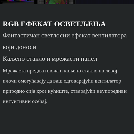
RGB ЕФЕКАТ ОСВЕТЉЕЊА
Фантастичан светлосни ефекат вентилатора
који доноси
Каљено стакло и мрежасти панел
Мрежаста предња плоча и каљено стакло на левој
плочи омогућавају да ваш одговарајући вентилатор
природно сија кроз кућиште, стварајући неупоредиви
интуитивни осећај.