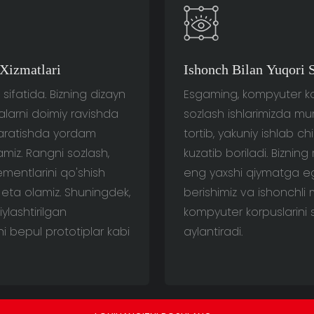
 Xizmatlari
Ishonch Bilan Yuqori S
sifatida. Bizning dizayn
Esgaming, kompyuter kor
alarni doimiy ravishda
sozlash ishlarimizda mur
yaratishda yordam
tortib, yakuniy ishlab c
tamiz. Rangni sozlash,
kuzatib boriladi. Biznin
mentlarini qo'shish
eng yaxshi qiymatga ega 
q eta olamiz. Shuningdek,
berishimiz va ishonchli 
ylashtirilgan
kompyuter korpuslarini 
hi bepul prototiplar kabi
aylantiradi.