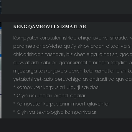
KENG QAMROVLI XIZMATLAR
Kompyuter korpuslari ishlab chiqaruvchisi sifatida. 
parametrlar bo'yicha qat'iy sinovlardan o'tadi va sif
chiqarishdan tashqari, biz chet elga jo'natish, qad
quvvatlash kabi bir qator xizmatlarni ham taqdim 
mijozlarga tezkor javob berish kabi xizmatlar bizni 
yetakchi yetkazib beruvchiga aylantiradi va quyidag
* Kompyuter korpuslari ulgurji savdosi
* O'yin uskunalari brendi egalari
* Kompyuter korpuslarini import qiluvchilar
* O'yin va texnologiya kompaniyalari