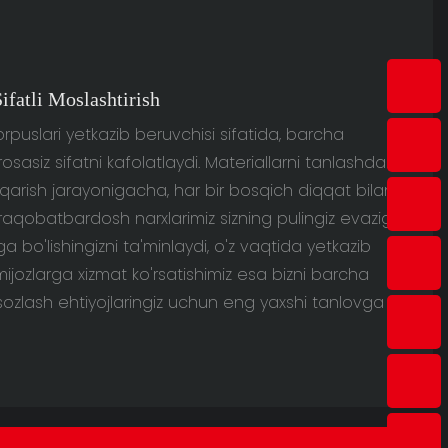
ifatli Moslashtirish
puslari yetkazib beruvchisi sifatida, barcha
osasiz sifatni kafolatlaydi. Materiallarni tanlashdan
hiqarish jarayonigacha, har bir bosqich diqqat bilan
g raqobatbardosh narxlarimiz sizning pulingiz evaziga
bo'lishingizni ta'minlaydi, o'z vaqtida yetkazib
mijozlarga xizmat ko'rsatishimiz esa bizni barcha
sozlash ehtiyojlaringiz uchun eng yaxshi tanlovga