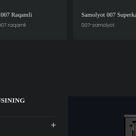
t007 Raqamli
Samolyot 007 Superk
Kompyuter Korpuslar
007 raqamli
007-samolyot
SINING