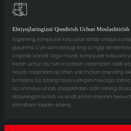
Ehtiyojlaringizni Qondirish Uchun Moslashtirish
Esgaming, kompyuter korpuslari ishlab chiqaruvchisi 
guruhimiz o'yin sanoatidagi eng so'nggi tendentsiy
o'rganib boradi. Sizga noyob kompyuter korpusini 
berish uchun biz turli xil sozlash variantlarini taklif e
noyob naqshlarni qo'shish yoki ma'lum brending ele
bo'ladimi, biz sizning tasavvuringizni hayotga tatbi
biz ommaviy ishlab chiqarishdan oldin sizning shaxsi
dizayningizni ko'rish va sinab ko'rish imkonini beruvc
xizmatlarni taqdim etamiz.