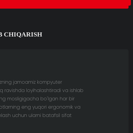
B CHIQARISH
 Bizning jamoamiz kompyuter
iq ravishda loyihalashtiradi va ishlab
ing mosligigacha bo'lgan har bir
sulotlarning eng yuqori ergonomik va
inlash uchun ularni batafsil sifat