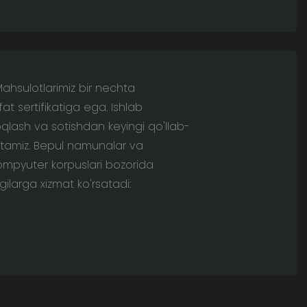
Mahsulotlarimiz bir nechta
at sertifikatiga ega. Ishlab
oqlash va sotishdan keyingi qo'llab-
etamiz. Bepul namunalar va
kompyuter korpuslari bozorida
ilarga xizmat ko'rsatadi: