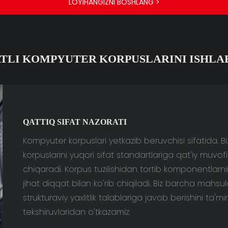
LOYIHANGIZNI BOSHLANG >
ATLI KOMPYUTER KORPUSLARINI ISHLA
QATTIQ SIFAT NAZORATI
Kompyuter korpuslari yetkazib beruvchisi sifatida.
korpuslarini yuqori sifat standartlariga qat'iy muvof
chiqaradi. Korpus tuzilishidan tortib komponentlarn
jihat diqqat bilan ko'rib chiqiladi. Biz barcha mah
strukturaviy yaxlitlik talablariga javob berishini ta'm
tekshiruvlaridan o'tkazamiz.