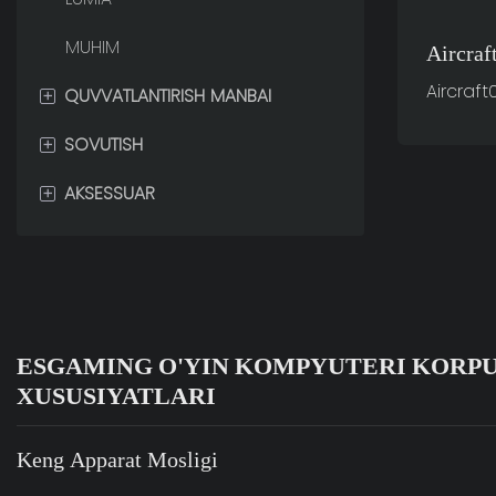
MUHIM
Aircraf
Aircraft
+
QUVVATLANTIRISH MANBAI
+
SOVUTISH
80 PLUS OLTIN
+
AKSESSUAR
80 PLUS BRONZA
CPU SUYUQ SOVUTGICHI
80 PLUS PLATINUM
CPU HAVO SOVUTGICHI
O&#39;YIN MEBELLARI
GAP VENTILYATOR
ESGAMING O'YIN KOMPYUTERI KORPU
XUSUSIYATLARI
Keng Apparat Mosligi