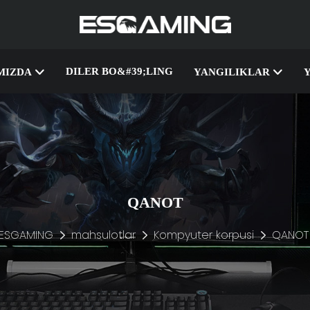
DILER BO&#39;LING
MIZDA
YANGILIKLAR
QANOT
ESGAMING
mahsulotlar
Kompyuter korpusi
QANOT