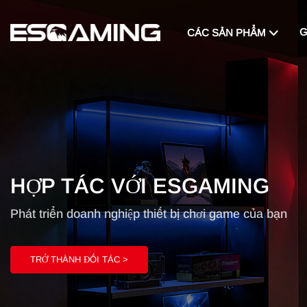
G
CÁC SẢN PHẨM
HỢP TÁC VỚI ESGAMING
Phát triển doanh nghiệp thiết bị chơi game của bạn
TRỞ THÀNH ĐỐI TÁC >