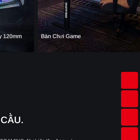
áy 120mm
Bàn Chơi Game
 CẦU.