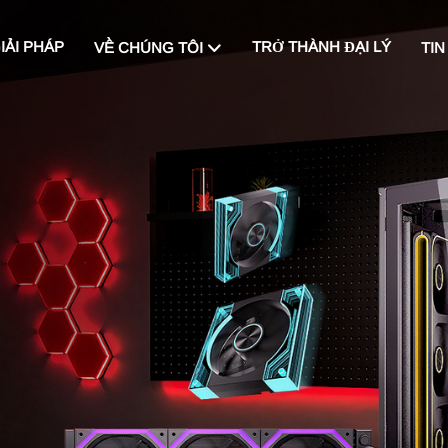
IẢI PHÁP
TRỞ THÀNH ĐẠI LÝ
VỀ CHÚNG TÔI
TIN