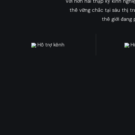
Với hơn hai thập kỷ kinh ngh
thế vững chắc tại sáu thị t
thế giới đang
Hỗ trợ kênh
Hỗ