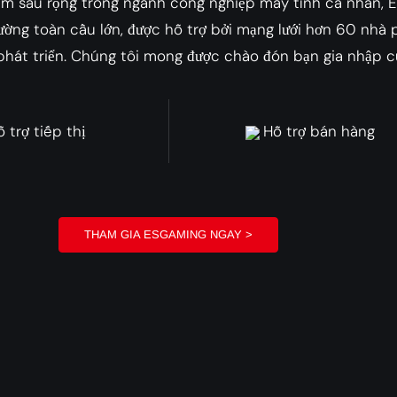
iệm sâu rộng trong ngành công nghiệp máy tính cá nhân, 
rường toàn cầu lớn, được hỗ trợ bởi mạng lưới hơn 60 nhà
 phát triển. Chúng tôi mong được chào đón bạn gia nhập c
 trợ tiếp thị
Hỗ trợ bán hàng
THAM GIA ESGAMING NGAY >