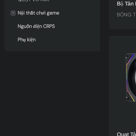
Bộ Tản
SHADOW
+
Nội thất chơi game
BÓNG 
Giản Bắ
Nguồn điện CRPS
BÀN CHƠI GAME
Tĩnh, 
Thủ.
Phụ kiện
Quạt Tả