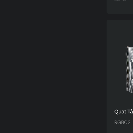
Nhôm, 
Quạt Tả
ARGB T
RGB02
Tùy Ch