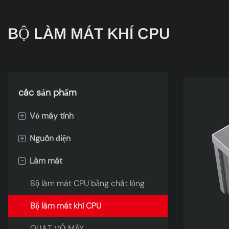
BỘ LÀM MÁT KHÍ CPU
các sản phẩm
+
Vỏ máy tính
+
Nguồn điện
KHÔNG
-
Làm mát
SƯƠNG GIÁ
80 PLUS GOLD
CÁNH
80 PLUS BRONZE
Bộ làm mát CPU bằng chất lỏng
LUMIA
80 PLUS PLATINUM
Bộ làm mát khí CPU
NƯỚC HOA
QUẠT VỎ MÁY