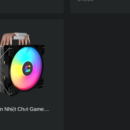
Quạt Đơn EZ-2A
Tản Nhiệt 4 Ống Dẫn N
Làm Mát Không Khí C
Đa Nền Tảng
n Nhiệt Chơi Game
ản Nhiệt Bằng Đồng 4U
ỉnh - Bộ Làm Mát CPU