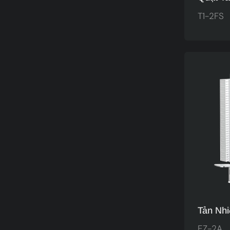
Gamer 
T1-2FS
Light P
2FS
Tản Nh
Dẫn Nhi
EZ-2A