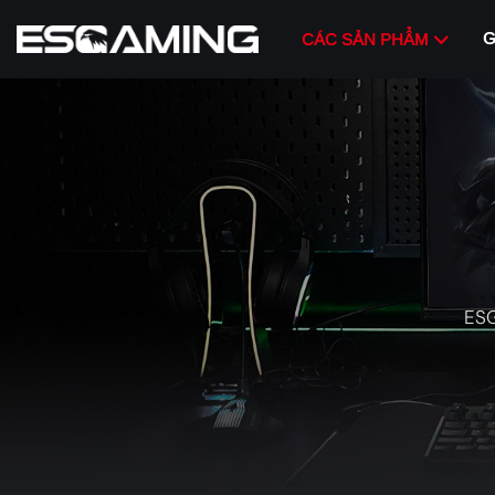
G
CÁC SẢN PHẨM
ES