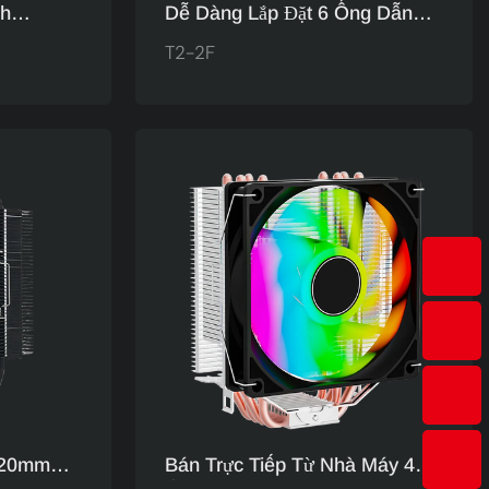
h
Dễ Dàng Lắp Đặt 6 Ống Dẫn
Vào Công
Nhiệt Tháp Đôi Argb Quạt Làm
T2-2F
 Giản Bắt
Mát CPU Máy Tính Nhà Sản
ng Đến
Xuất T2-2F
120mm
Bán Trực Tiếp Từ Nhà Máy 4