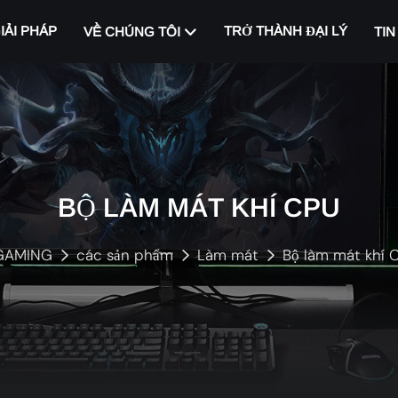
IẢI PHÁP
TRỞ THÀNH ĐẠI LÝ
VỀ CHÚNG TÔI
TIN
BỘ LÀM MÁT KHÍ CPU
GAMING
các sản phẩm
Làm mát
Bộ làm mát khí 