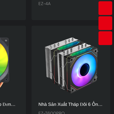
h Chủ
Ống Dẫn Nhiệt 120mm Máy
EZ-4A
AMD T1-
Tính Chơi Game Nhiều Màu
Sắc Làm Mát CPU Máy Làm
Mát Không Khí EZ-4A
p Đơn
Nhà Sản Xuất Tháp Đôi 6 Ống
ôn - Bộ
Đồng Xử Lý Niken - Quạt CPU
EZ-T600PRO