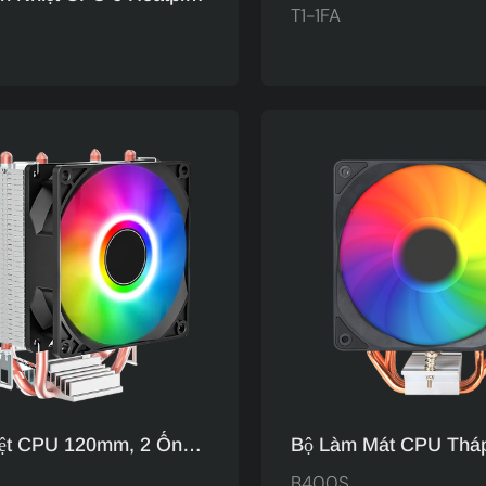
Đồng Bộ Hóa Bo Mạc
T1-1FA
Dual 120mm ARGB
Tùy Chỉnh Cho Intel 
ure Copper Factory T1-
1FA
iệt CPU 120mm, 2 Ống
Bộ Làm Mát CPU Thá
ệt, Cánh Tản Nhiệt Bằng
120mm B400S Bán Bu
B400S