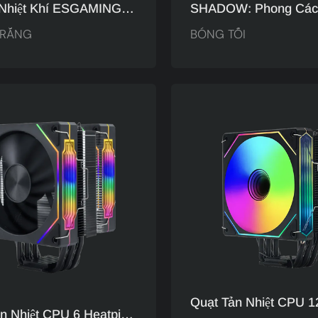
 Nhiệt Khí ESGAMING
SHADOW: Phong Các
 ARGB: Thiết Kế Tối
Hardcore Tập Trung 
TRẮNG
BÓNG TỐI
t Mắt, Hiệu Quả Và Yên
Nghệ, Phong Cách Tối
Sự Lựa Chọn Của Game
Mắt, Phong Cách Hướ
Trải Nghiệm.
Quạt Tản Nhiệt CPU 
n Nhiệt CPU 6 Heatpipe