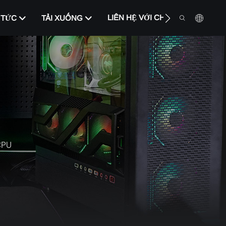
LIÊN HỆ VỚI CHÚNG TÔI
 TỨC
TẢI XUỐNG
CPU