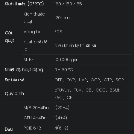
Kích thước (D*R*C)
160 × 150 × 85
Kích thước
120mm
quạt
Vòng bi
FDB
Cái
quạt
quạt chế độ
điều khiển kỹ thuật số
lai
MTBF
100.000 giờ
Nhiệt độ hoạt động
0 - 50 °C
Sự bảo vệ
OPP、OVP、UVP、OCP、OTP、SCP
cTUVus、TUV、CB、CCC、BSMI、
Quy định
EAC、CE
M/B 20+4Pin
1(20+4)
CPU 4+4Pin
1(4+4)
PCIE 6+2
4(6+2)
Đầu