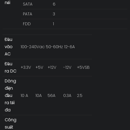
nối
SATA
6
PATA
3
FDD
1
Đầu
vào
100-240Vac 50-60Hz 12-6A
AC
Đầu
+3.3V
+5V
+12V
-12V
+5VSB
ra DC
Dòng
điện
đầu
10 A
10A
56A
0.3A
2.5
ra tối
đa
Công
suất