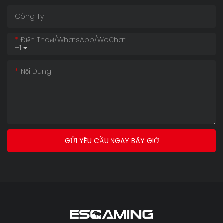
Công Ty
Điện Thoại/WhatsApp/WeChat
+1
Nội Dung
GỬI YÊU CẦU NGAY BÂY GIỜ