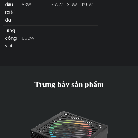
đầu
83W
552W
3.6W
12.5W
ra tối
đa
Tổng
công
650W
suất
Trưng bày sản phẩm