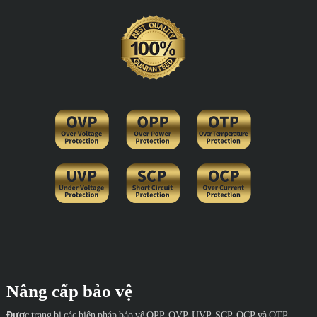
Nâng cấp bảo vệ
Được trang bị các biện pháp bảo vệ OPP, OVP, UVP, SCP, OCP và OTP,