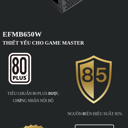
EFMB650W
THIẾT YẾU CHO GAME MASTER
TIÊU CHUẨN 80 PLUS ĐƯỢC
CHỨNG NHẬN NỘI BỘ
NGUỒN ĐIỆN HIỆU SUẤT 85%