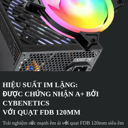
HIỆU SUẤT IM LẶNG:
ĐƯỢC CHỨNG NHẬN A+ BỞI
CYBENETICS
VỚI QUẠT FDB 120MM
Trải nghiệm sức mạnh êm ái với quạt FDB 120mm siêu êm