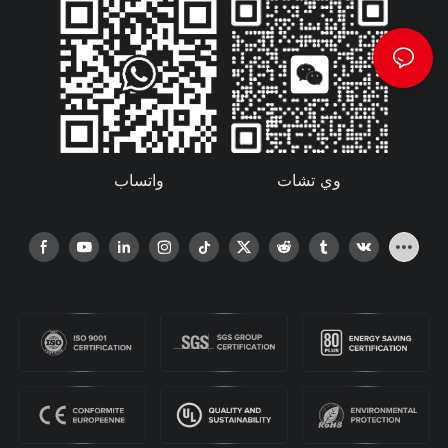
واتساب
وي تشات