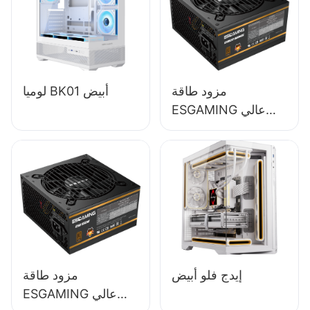
مزود طاقة
لوميا BK01 أبيض
ESGAMING عالي
الجودة بقدرة 650
واط وكفاءة 85%،
وحدة كاملة، حاصل
على شهادة 80+
برونزية لأجهزة
الكمبيوتر المكتبية
ESB650W
إيدج فلو أبيض
مزود طاقة
ESGAMING عالي