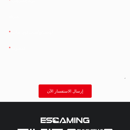
بريد إلكتروني
شركة
الهاتف/واتساب/وي شات
المحتوى
إرسال الاستفسار الآن