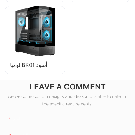
الجودة بقدرة 550
واط وكفاءة 85%
وحاصل على شهادة
80+ برونزية لأجهزة
الكمبيوتر المكتبية
ESB550W
لوميا BK01 أسود
LEAVE A COMMENT
we welcome custom designs and ideas and is able to cater to
the specific requirements.
اسم