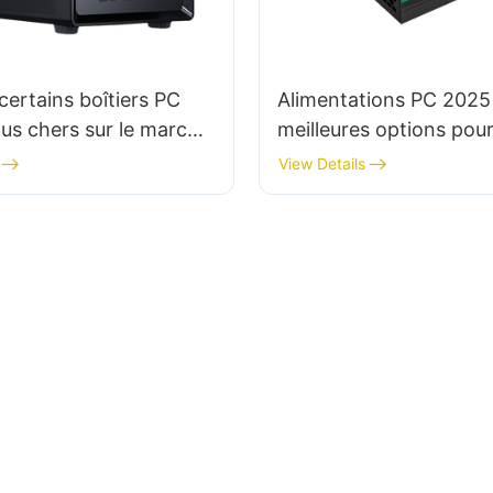
certains boîtiers PC
Alimentations PC 2025 
plus chers sur le marché
meilleures options pour
tout-en-un compacts
View Details