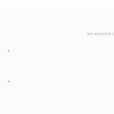
certification 80+
ESB650W
we welcome cu
Nom
Entreprise
Teneur