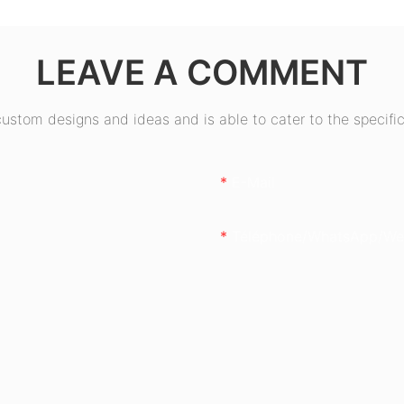
 Bronze
ESB550W
LEAVE A COMMENT
stom designs and ideas and is able to cater to the specific
E-Mail
Téléphone/WhatsApp/We