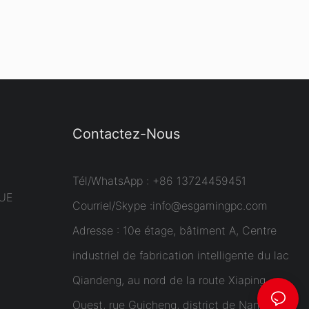
Contactez-Nous
Tél/WhatsApp : +86 13724459451
UE
Courriel/Skype :
info@esgamingpc.com
Adresse : 10e étage, bâtiment A, Centre
industriel de fabrication intelligente du lac
Qiandeng, au nord de la route Xiaping
Ouest, rue Guicheng, district de Nanhai,