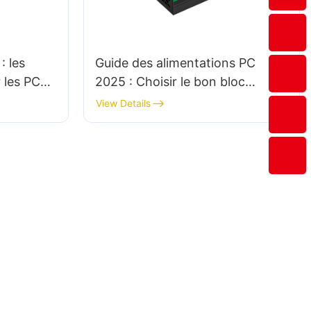
: les
Guide des alimentations PC
 les PC
2025 : Choisir le bon bloc
d'alimentation pour une
View Details
configuration NAS