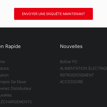
ENVOYER UNE ENQUÊTE MAINTENANT
en Rapide
Nouvelles
me
Boîtier PC
duits
ALIMENTATION ÉLECTRIQ
ution
REFROIDISSEMENT
Propos De Nous
ACCESSOIRE
enez Distributeur
uvelles
LÉCHARGEMENTS