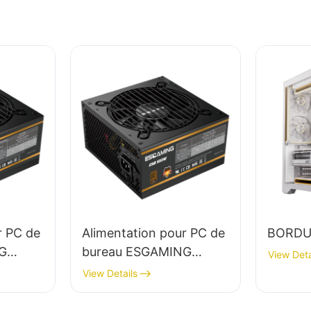
r PC de
Alimentation pour PC de
BORDU
G
bureau ESGAMING
View Deta
mplet,
550W haute qualité,
View Details
rendement 85%,
certification 80+ Bronze