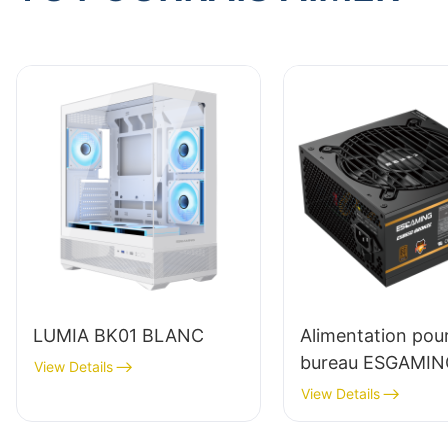
LUMIA BK01 BLANC
Alimentation pou
bureau ESGAMIN
View Details
650W, module co
View Details
haute qualité,
rendement 85 %,