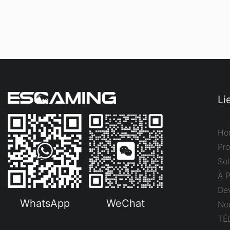
Li
Ho
Pro
Sol
À 
Dev
WhatsApp
WeChat
No
TÉ