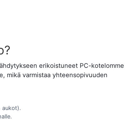
o?
jäähdytykseen erikoistuneet PC-kotelomme
ille, mikä varmistaa yhteensopivuuden
 aukot).
alle.