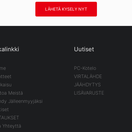
LÄHETÄ KYSELY NYT
kalinkki
Uutiset
me
PC-Kotelo
tteet
VIRTALÄHDE
kaisu
JÄÄHDYTYS
toa Meistä
LISÄVARUSTE
hdy Jälleenmyyjäksi
iset
TAUKSET
a Yhteyttä