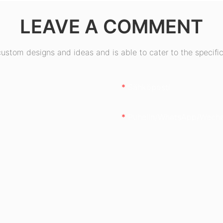
en
LEAVE A COMMENT
50W
stom designs and ideas and is able to cater to the specific
Sähköposti
Puhelin/WhatsApp/Wech