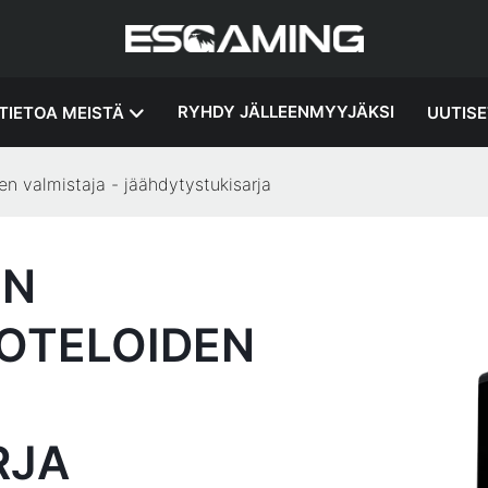
RYHDY JÄLLEENMYYJÄKSI
TIETOA MEISTÄ
UUTISE
en valmistaja - jäähdytystukisarja
EN
KOTELOIDEN
RJA