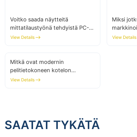
Voitko saada näytteitä
Miksi jot
mittatilaustyönä tehdyistä PC-
markkinoil
koteloista?
View Details
View Details
Mitkä ovat modernin
pelitietokoneen kotelon
välttämättömät ominaisuudet?
View Details
SAATAT TYKÄTÄ