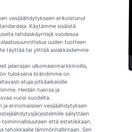
en vesijäähdytykseen erikoistunut
standardeja. Käytämme sisäistä
ja useita tehdaskäyntejä vuodessa
elaatusuunnittelua uuden tuotteen
e täyttää tai ylittää asiakkaidemme
 jalansijan ulkomaanmarkkinoilla,
työn tuloksena brändimme on
avasti etuja pitkäaikaisille
diimme. Heidän tuensa ja
svaa vuosi vuodelta.
 ja erinomaiseen vesijäähdytyksen
stejäähdytysjärjestelmille säilyttäen
toiminnallisuuteen että estetiikkaan,
le ja tehokkaalle lämmönhallintaan. Sen