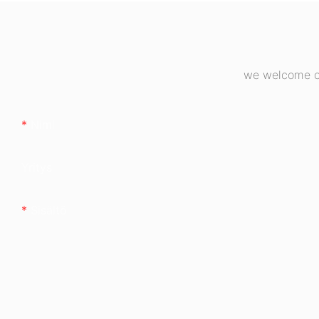
pöytätietokoneid
virtalähde ESB6
we welcome cu
Nimi
Yritys
Sisältö