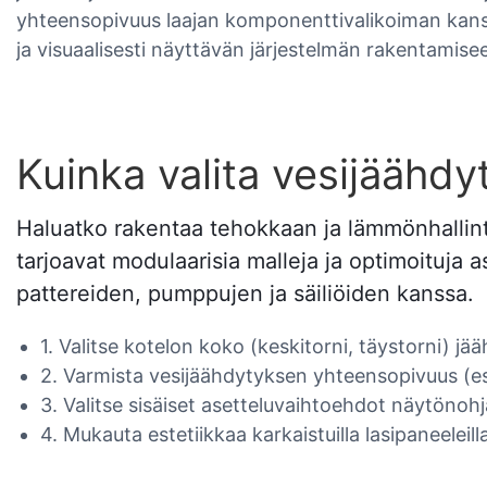
yhteensopivuus laajan komponenttivalikoiman kanss
ja visuaalisesti näyttävän järjestelmän rakentamise
Kuinka valita vesijäähdy
Haluatko rakentaa tehokkaan ja lämmönhalli
tarjoavat modulaarisia malleja ja optimoituja
pattereiden, pumppujen ja säiliöiden kanssa.
1. Valitse kotelon koko (keskitorni, täystorni) j
2. Varmista vesijäähdytyksen yhteensopivuus (es
3. Valitse sisäiset asetteluvaihtoehdot näytönohjai
4. Mukauta estetiikkaa karkaistuilla lasipaneeleilla,