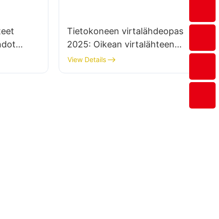
teet
Tietokoneen virtalähdeopas
hdot
2025: Oikean virtalähteen
valitseminen NAS-
View Details
kokoonpanoon