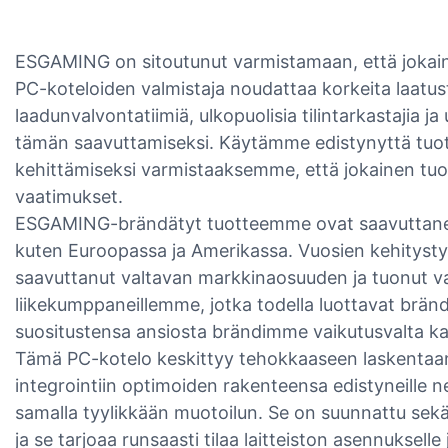
ESGAMING on sitoutunut varmistamaan, että jokain
PC-koteloiden valmistaja noudattaa korkeita laatu
laadunvalvontatiimiä, ulkopuolisia tilintarkastajia 
tämän saavuttamiseksi. Käytämme edistynyttä tuot
kehittämiseksi varmistaaksemme, että jokainen tuot
vaatimukset.
ESGAMING-brändätyt tuotteemme ovat saavuttaneet
kuten Euroopassa ja Amerikassa. Vuosien kehitys
saavuttanut valtavan markkinaosuuden ja tuonut valt
liikekumppaneillemme, jotka todella luottavat brän
suositustensa ansiosta brändimme vaikutusvalta ka
Tämä PC-kotelo keskittyy tehokkaaseen laskentaan
integrointiin optimoiden rakenteensa edistyneille ne
samalla tyylikkään muotoilun. Se on suunnattu sekä 
ja se tarjoaa runsaasti tilaa laitteiston asennuksel