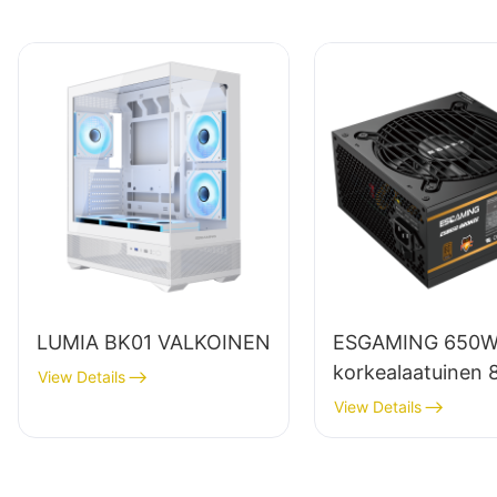
LUMIA BK01 VALKOINEN
ESGAMING 650
korkealaatuinen 
View Details
hyötysuhteella
View Details
varustettu
täysmoduulinen 
pronssinen