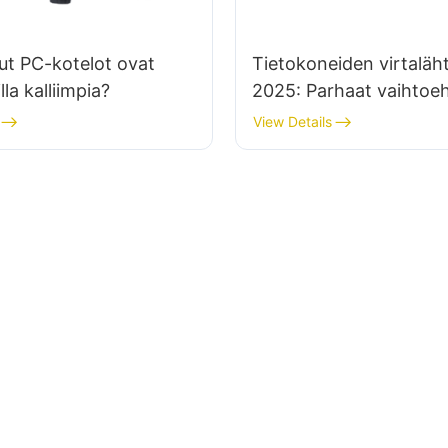
kut PC-kotelot ovat
Tietokoneiden virtaläh
la kalliimpia?
2025: Parhaat vaihtoe
kompakteille
View Details
monitoimitietokoneille