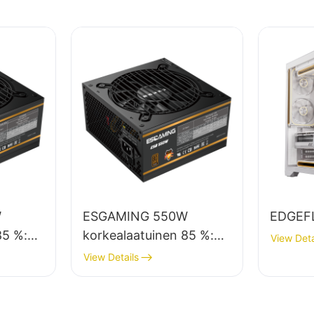
W
ESGAMING 550W
EDGEF
85 %:n
korkealaatuinen 85 %:n
View Deta
hyötysuhde 80+ pronssi
View Details
pöytätietokoneiden
80+
virtalähde ESB550W