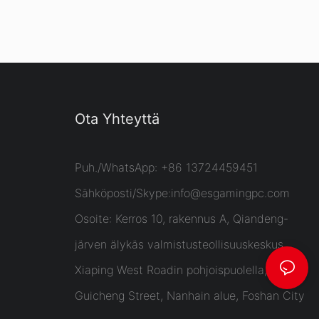
Ota Yhteyttä
Puh./WhatsApp: +86 13724459451
Sähköposti/Skype:
info@esgamingpc.com
Osoite: Kerros 10, rakennus A, Qiandeng-
järven älykäs valmistusteollisuuskeskus,
Xiaping West Roadin pohjoispuolella,
Guicheng Street, Nanhain alue, Foshan City