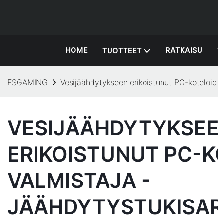
HOME
RATKAISU
TUOTTEET
ESGAMING
Vesijäähdytykseen erikoistunut PC-koteloid
VESIJÄÄHDYTYKSE
ERIKOISTUNUT PC-
VALMISTAJA -
JÄÄHDYTYSTUKISA