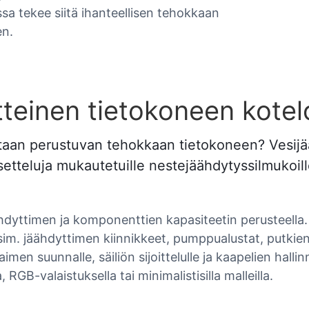
a tekee siitä ihanteellisen tehokkaan
en.
tteinen tietokoneen kotel
ntaan perustuvan tehokkaan tietokoneen? Vesi
 asetteluja mukautetuille nestejäähdytyssilmuko
äähdyttimen ja komponenttien kapasiteetin perusteella.
im. jäähdyttimen kiinnikkeet, pumppualustat, putkien
men suunnalle, säiliön sijoittelulle ja kaapelien hallinn
 RGB-valaistuksella tai minimalistisilla malleilla.