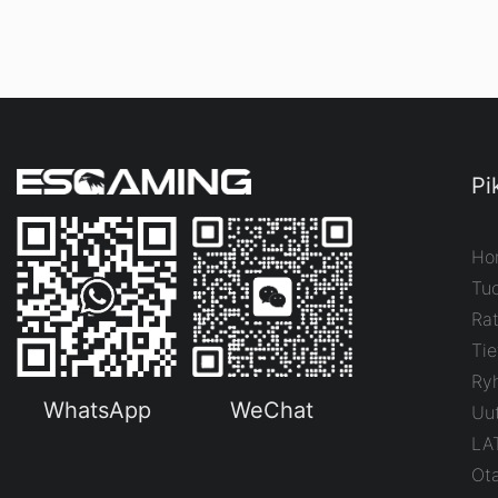
Pi
Ho
Tuo
Rat
Tie
Ry
WhatsApp
WeChat
Uut
LA
Ot