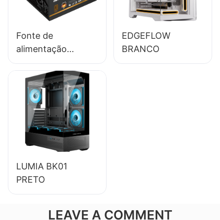
desktop
(ESB650W)
Fonte de
EDGEFLOW
alimentação
BRANCO
ESGAMING 550W
de alta qualidade,
85% de eficiência,
certificação 80+
Bronze para PC
desktop
(ESB550W)
LUMIA BK01
PRETO
LEAVE A COMMENT