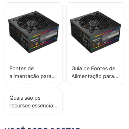
personalizados?
mercado?
Fontes de
Guia de Fontes de
alimentação para
Alimentação para
PC 2025: as
PC 2025:
melhores opções
Escolhendo a PSU
Quais são os
para PCs
Certa para uma
recursos essenciais
compactos all-in-
Montagem de NAS
em um gabinete de
one
PC gamer
moderno?