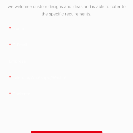
we welcome custom designs and ideas and is able to cater to
the specific requirements.
Nome
O Email
Empresa
Telefone/whatsapp/wechat
Contente