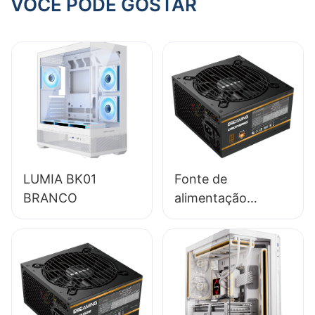
VOCÊ PODE GOSTAR
LUMIA BK01
Fonte de
BRANCO
alimentação
ESGAMING 650W
de alta qualidade,
85% de eficiência,
módulo completo,
certificação 80+
Bronze para PC