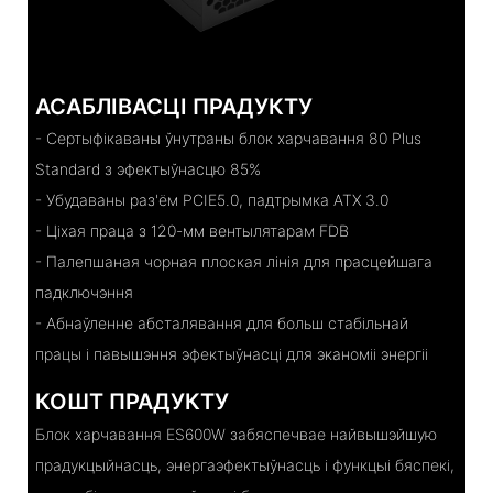
АСАБЛІВАСЦІ ПРАДУКТУ
- Сертыфікаваны ўнутраны блок харчавання 80 Plus
Standard з эфектыўнасцю 85%
- Убудаваны раз'ём PCIE5.0, падтрымка ATX 3.0
- Ціхая праца з 120-мм вентылятарам FDB
- Палепшаная чорная плоская лінія для прасцейшага
падключэння
- Абнаўленне абсталявання для больш стабільнай
працы і павышэння эфектыўнасці для эканоміі энергіі
КОШТ ПРАДУКТУ
Блок харчавання ES600W забяспечвае найвышэйшую
прадукцыйнасць, энергаэфектыўнасць і функцыі бяспекі,