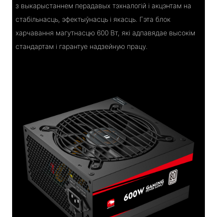
з выкарыстаннем перадавых тэхналогій і акцэнтам на
стабільнасць, эфектыўнасць і якасць. Гэта блок
харчавання магутнасцю 600 Вт, які адпавядае высокім
стандартам і гарантуе надзейную працу.