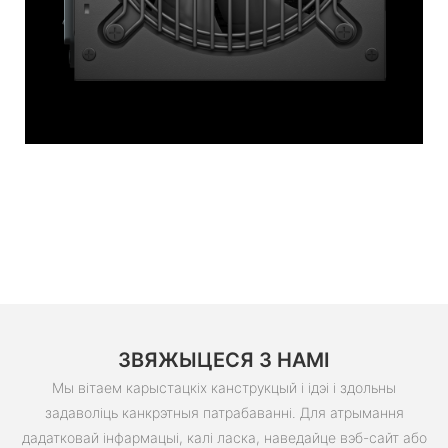
ЗВЯЖЫЦЕСЯ З НАМІ
Мы вітаем карыстацкіх канструкцый і ідэі і здольны
задаволіць канкрэтныя патрабаванні. Для атрымання
дадатковай інфармацыі, калі ласка, наведайце вэб-сайт або