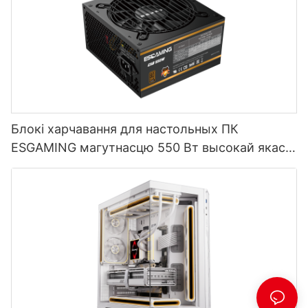
Блокі харчавання для настольных ПК
ESGAMING магутнасцю 550 Вт высокай якасці
з эфектыўнасцю 85%, сертыфікаваны як 80+
Bronze ESB550W