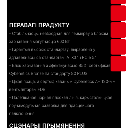
ПЕРАВАГІ ПРАДУКТУ
- Стабільнасць: неабходная для геймераў з блокам
харчавання магутнасцю 600 Вт
- Гарантыя высокіх стандартаў: выраблена ў
адпаведнасці са стандартамі ATX3.1 і PCIe 5.1
- Блок харчавання з эфектыўнасцю 85%: сертыфікаваны
Cybenetics Bronze па стандарту 80 PLUS
- Ціхая праца: з сертыфікаваным Cybenetics A+ 120-мм
вентылятарам FDB
- Палепшаная чорная плоская лінія: карыстальніцкая
поўнамодульная разводка для прасцейшага
падключэння
СЦЭНАРЫІ ПРЫМЯНЕННЯ