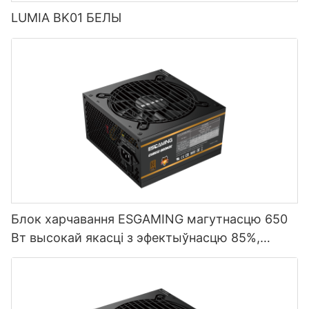
LUMIA BK01 БЕЛЫ
Блок харчавання ESGAMING магутнасцю 650
Вт высокай якасці з эфектыўнасцю 85%,
поўнамодульны, 80+ Bronze, для настольных
ПК ESB650W