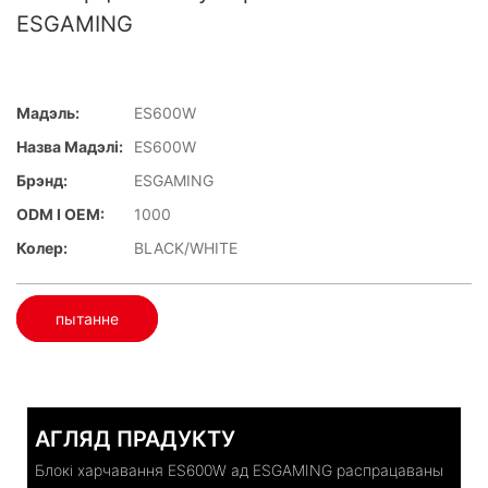
ESGAMING
Мадэль:
ES600W
Назва Мадэлі:
ES600W
Брэнд:
ESGAMING
ODM І OEM:
1000
Колер:
BLACK/WHITE
пытанне
АГЛЯД ПРАДУКТУ
Блокі харчавання ES600W ад ESGAMING распрацаваны