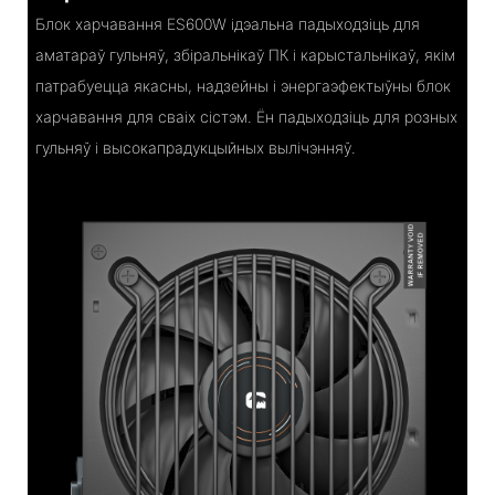
Блок харчавання ES600W ідэальна падыходзіць для
аматараў гульняў, збіральнікаў ПК і карыстальнікаў, якім
патрабуецца якасны, надзейны і энергаэфектыўны блок
харчавання для сваіх сістэм. Ён падыходзіць для розных
гульняў і высокапрадукцыйных вылічэнняў.