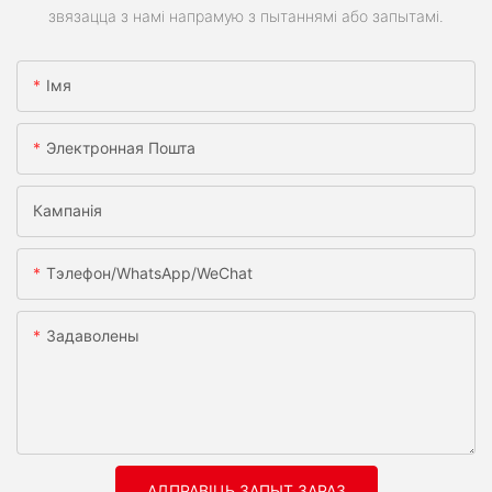
звязацца з намі напрамую з пытаннямі або запытамі.
Імя
Электронная Пошта
Кампанія
Тэлефон/WhatsApp/WeChat
Задаволены
АДПРАВІЦЬ ЗАПЫТ ЗАРАЗ