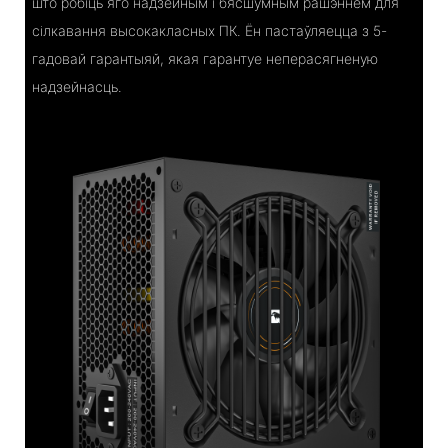
што робіць яго надзейным і бясшумным рашэннем для
сілкавання высокакласных ПК. Ён пастаўляецца з 5-
гадовай гарантыяй, якая гарантуе неперасягненую
надзейнасць.