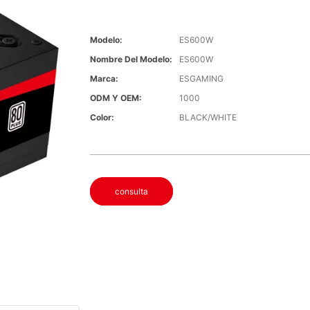
Modelo:
ES600W
Nombre Del Modelo:
ES600W
Marca:
ESGAMING
ODM Y OEM:
1000
Color:
BLACK/WHITE
consulta