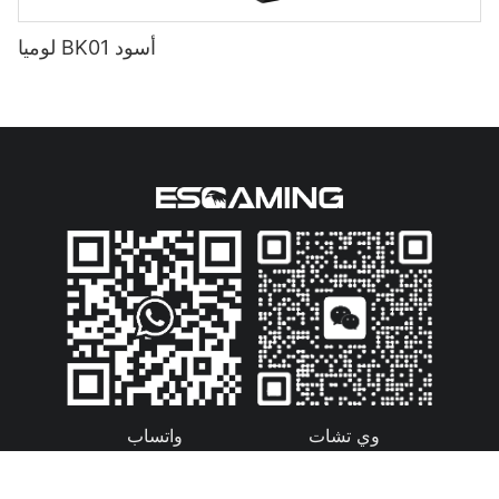
لوميا BK01 أسود
واتساب
وي تشات