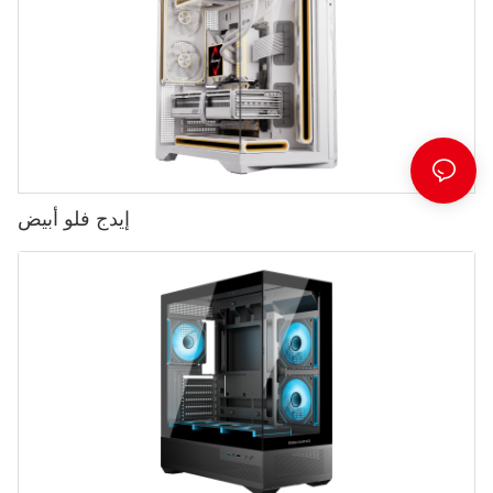
إيدج فلو أبيض