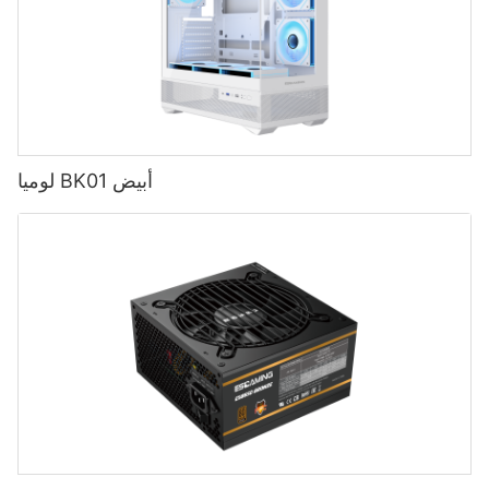
لوميا BK01 أبيض