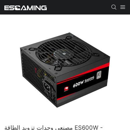
مصنعي وحدات تزويد الطاقة ES600W -