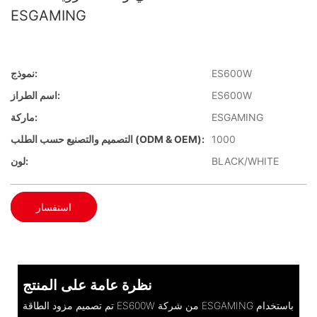
ESGAMING
ES600W
نموذج:
ES600W
اسم الطراز:
ESGAMING
ماركة:
1000
التصميم والتصنيع حسب الطلب (ODM & OEM):
BLACK/WHITE
لون:
استفسار
نظرة عامة على المنتج
تم تصميم مزود الطاقة ES600W من شركة ESGAMING باستخدام