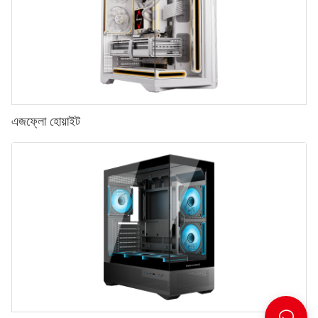
এজফ্লো হোয়াইট