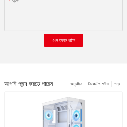
কন্টেন্ট
এখন তদন্ত পাঠান
আপনি পছন্দ করতে পারেন
আনুষঙ্গিক
কিবোর্ড ও মাউস
পণ্য