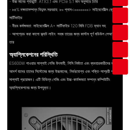
- উচ্চ মানের গ্যারান্টি: ATX3.1 এবং PCIe 5.1 মান অনুসারে তৈরি
- ৮৫% দক্ষতাসম্পন্ন বিদ্যুৎ সরবরাহ: ৮০ প্লাস<০০০০০০০> সাইবেনেটিক্স ব্রোঞ্জ
সার্টিফাইড
- নীরব কর্মক্ষমতা: সাইবেনেটিক্স A+ সার্টিফাইড 120 মিমি FDB ফ্যান সহ
- আপগ্রেড করা কালো ফ্ল্যাট লাইন: সহজ তারের জন্য কাস্টম পূর্ণ মডিউল লেআউট
তার
অ্যাপ্লিকেশনের পরিস্থিতি
ES600W পাওয়ার সাপ্লাই গেমিং উৎসাহী, পিসি নির্মাতা এবং ব্যবহারকারীদের জন্য
আদর্শ যাদের তাদের সিস্টেমের জন্য উচ্চমানের, নির্ভরযোগ্য এবং শক্তি-সাশ্রয়ী পাওয়ার
সাপ্লাই প্রয়োজন। এটি বিভিন্ন গেমিং এবং উচ্চ-কার্যক্ষমতা সম্পন্ন কম্পিউটিং
অ্যাপ্লিকেশনের জন্য উপযুক্ত।