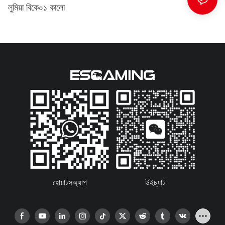
লুমিয়া বিকে০১ কালো
হোয়াটসঅ্যাপ
উইচ্যাট