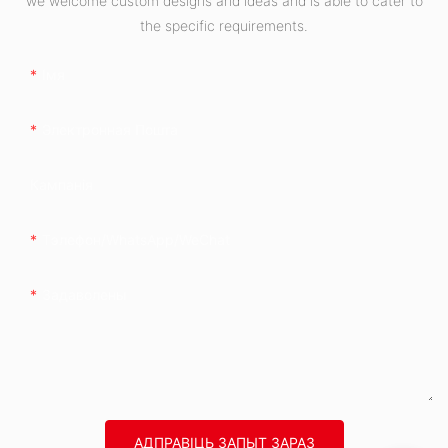
we welcome custom designs and ideas and is able to cater to
the specific requirements.
Імя
Электронная Пошта
Кампанія
Тэлефон/WhatsApp/WeChat
Задаволены
АДПРАВІЦЬ ЗАПЫТ ЗАРАЗ