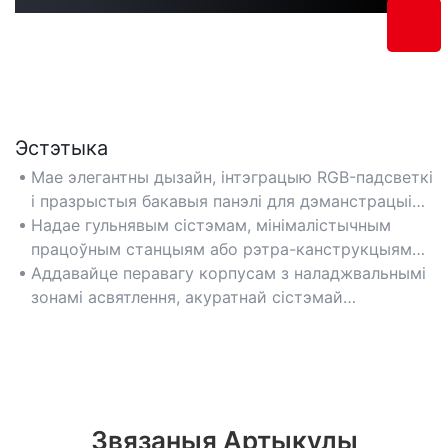
Эстэтыка
Мае элегантны дызайн, інтэграцыю RGB-падсветкі
і празрыстыя бакавыя панэлі для дэманстрацыі
ўнутраных кампанентаў.
Надае гульнявым сістэмам, мінімалістычным
працоўным станцыям або рэтра-канструкцыям
візуальны эфект.
Аддавайце перавагу корпусам з наладжвальнымі
зонамі асвятлення, акуратнай сістэмай
размяшчэння кабеляў і збалансаванымі
каляровымі схемамі.
Звязаныя Артыкулы