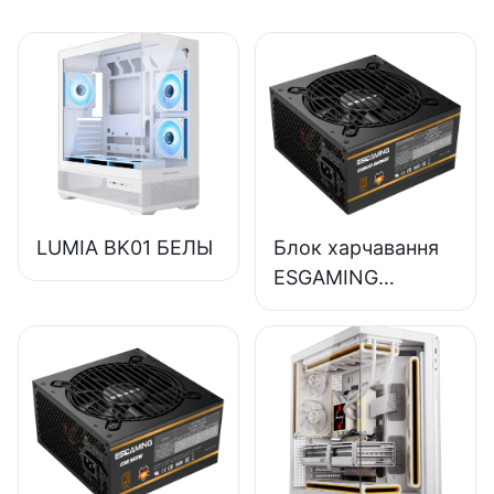
LUMIA BK01 БЕЛЫ
Блок харчавання
ESGAMING
магутнасцю 650
Вт высокай якасці
з эфектыўнасцю
85%,
поўнамодульны,
80+ Bronze, для
настольных ПК