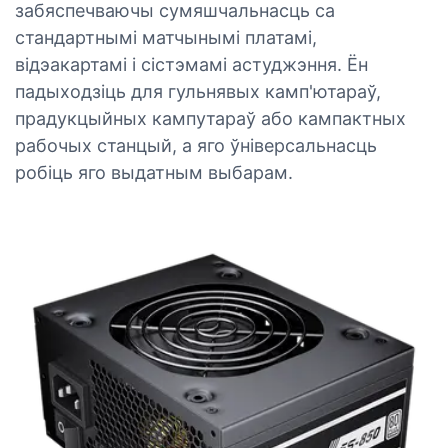
забяспечваючы сумяшчальнасць са
стандартнымі матчынымі платамі,
відэакартамі і сістэмамі астуджэння. Ён
падыходзіць для гульнявых камп'ютараў,
прадукцыйных кампутараў або кампактных
рабочых станцый, а яго ўніверсальнасць
робіць яго выдатным выбарам.