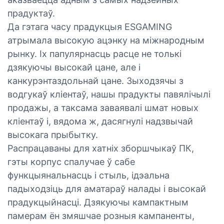
прадуктаў.
Да гэтага часу прадукцыя ESGAMING
атрымала высокую ацэнку на міжнародным
рынку. Іх папулярнасць расце не толькі
дзякуючы высокай цане, але і
канкурэнтаздольнай цане. Зыходзячы з
водгукаў кліентаў, нашы прадукты павялічылі
продажы, а таксама заваявалі шмат новых
кліентаў і, вядома ж, дасягнулі надзвычай
высокага прыбытку.
Распрацаваны для хатніх зборшчыкаў ПК,
гэты корпус спалучае ў сабе
функцыянальнасць і стыль, ідэальна
падыходзіць для аматараў налады і высокай
прадукцыйнасці. Дзякуючы кампактным
памерам ён змяшчае розныя кампаненты,