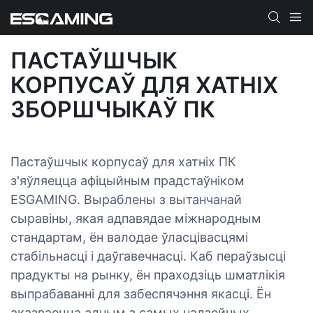
ПАСТАЎШЧЫК
КОРПУСАЎ ДЛЯ ХАТНІХ
ЗБОРШЧЫКАЎ ПК
Пастаўшчык корпусаў для хатніх ПК
з'яўляецца афіцыйным прадстаўніком
ESGAMING. Выраблены з вытанчанай
сыравіны, якая адпавядае міжнародным
стандартам, ён валодае ўласцівасцямі
стабільнасці і даўгавечнасці. Каб пераўзысці
прадукты на рынку, ён праходзіць шматлікія
выпрабаванні для забеспячэння якасці. Ён
аказваецца адным з самых надзейных