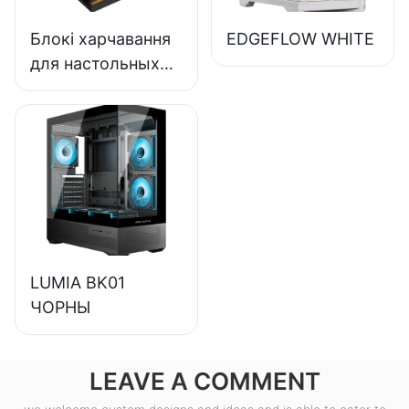
ESB650W
Блокі харчавання
EDGEFLOW WHITE
для настольных
ПК ESGAMING
магутнасцю 550
Вт высокай якасці
з эфектыўнасцю
85%,
сертыфікаваны як
80+ Bronze
ESB550W
LUMIA BK01
ЧОРНЫ
LEAVE A COMMENT