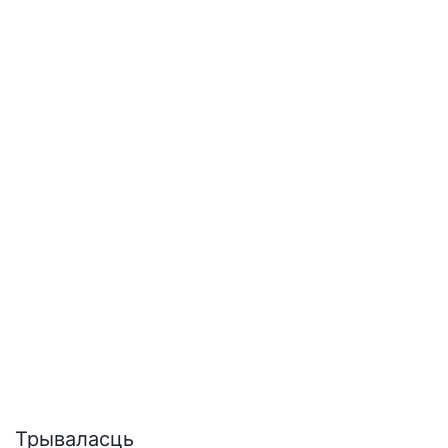
сумяшчальнасці з мадэрнізацыямі, якія не
прадаюцца на іншых рынках.
Трываласць