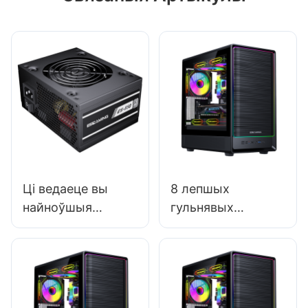
Ці ведаеце вы
8 лепшых
найноўшыя
гульнявых
тэхналогіі ў
корпусаў для ПК
распрацоўцы
для ціхай працы:
блокаў
зніжэнне шуму
харчавання для
вентылятара
ПК?