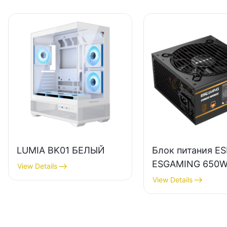
LUMIA BK01 БЕЛЫЙ
Блок питания E
ESGAMING 650
View Details
высокого качест
View Details
КПД 85%,
полномодульны
бронзовый (80+)