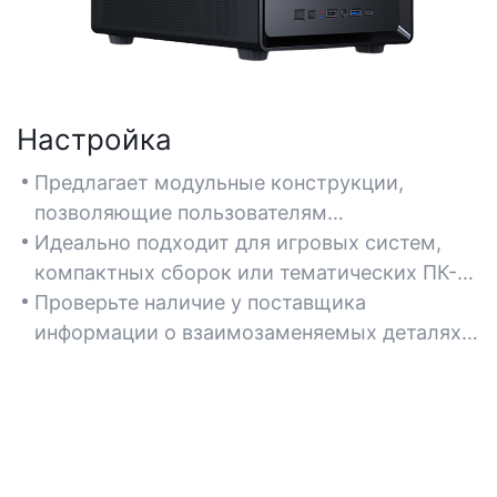
Настройка
Предлагает модульные конструкции,
позволяющие пользователям
персонализировать макеты, цвета и
Идеально подходит для игровых систем,
дополнительные функции, такие как RGB-
компактных сборок или тематических ПК-
подсветка или пользовательские панели.
проектов, требующих уникальной отделки
Проверьте наличие у поставщика
или брендинга.
информации о взаимозаменяемых деталях,
вариантах окраски и совместимости с
обновлениями на вторичном рынке.