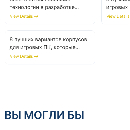
технологии в разработке
игровых
блоков питания для ПК?
работой:
View Details
View Details
вентилят
8 лучших вариантов корпусов
для игровых ПК, которые
хорошо сочетаются с
View Details
пользовательскими
контурами охлаждения
ВЫ МОГЛИ БЫ