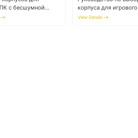
 ПК с бесшумной
корпуса для игрового
 снижение шума
выбор подходящего к
View Details
ора
для конфигурации с
несколькими видеок