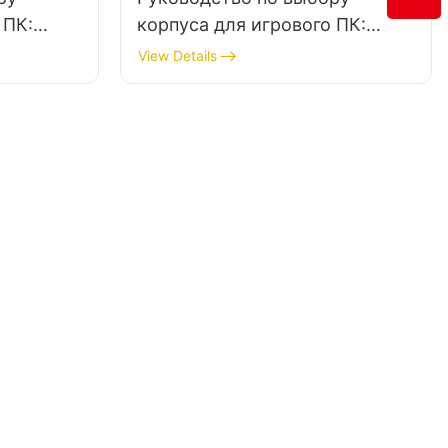
 ПК:
корпуса для игрового ПК:
орпуса
выбор подходящего корпуса
View Details
для высококлассной
артами
аудиосистемы