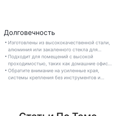
Долговечность
Изготовлены из высококачественной стали,
алюминия или закаленного стекла для
длительной защиты от пыли, ударов и тепла.
Подходит для помещений с высокой
проходимостью, таких как домашние офисы
или игровые автоматы, где прочность имеет
Обратите внимание на усиленные края,
решающее значение.
системы крепления без инструментов и
устойчивые к коррозии материалы для
продления срока службы.