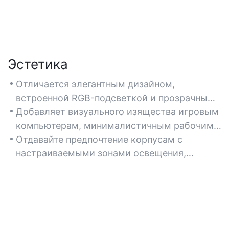
Эстетика
Отличается элегантным дизайном,
встроенной RGB-подсветкой и прозрачными
боковыми панелями для демонстрации
Добавляет визуального изящества игровым
внутренних компонентов.
компьютерам, минималистичным рабочим
станциям или сборкам в ретро-стиле.
Отдавайте предпочтение корпусам с
настраиваемыми зонами освещения,
удобной организацией кабелей и едиными
цветовыми схемами.