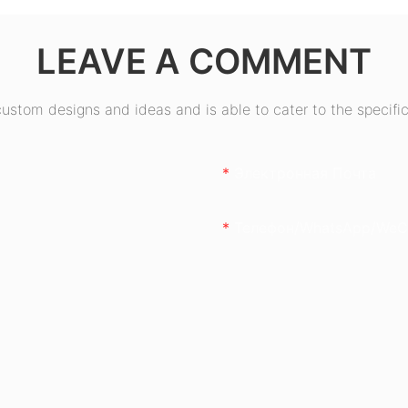
ESB550W
LEAVE A COMMENT
stom designs and ideas and is able to cater to the specific
Электронная Почта
Телефон/WhatsApp/WeC