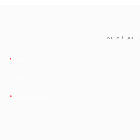
настольных ПК.
we welcome cu
Имя
Компания
Содержание