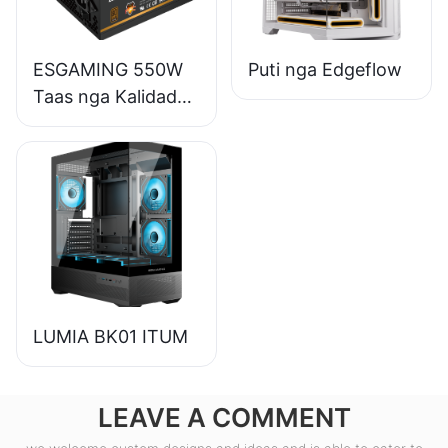
ESGAMING 550W
Puti nga Edgeflow
Taas nga Kalidad
85% nga Epektibo
80+ Bronse nga
Suplay sa Kuryente
sa Desktop PC
ESB550W
LUMIA BK01 ITUM
LEAVE A COMMENT