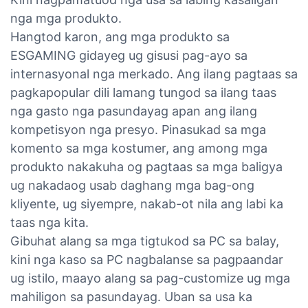
nga mga produkto.
Hangtod karon, ang mga produkto sa
ESGAMING gidayeg ug gisusi pag-ayo sa
internasyonal nga merkado. Ang ilang pagtaas sa
pagkapopular dili lamang tungod sa ilang taas
nga gasto nga pasundayag apan ang ilang
kompetisyon nga presyo. Pinasukad sa mga
komento sa mga kostumer, ang among mga
produkto nakakuha og pagtaas sa mga baligya
ug nakadaog usab daghang mga bag-ong
kliyente, ug siyempre, nakab-ot nila ang labi ka
taas nga kita.
Gibuhat alang sa mga tigtukod sa PC sa balay,
kini nga kaso sa PC nagbalanse sa pagpaandar
ug istilo, maayo alang sa pag-customize ug mga
mahiligon sa pasundayag. Uban sa usa ka