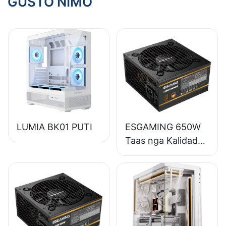
GUSTO NIMO
LUMIA BK01 PUTI
ESGAMING 650W
Taas nga Kalidad
85% nga Epektibo
nga Full-Module
80+ Bronse nga
Suplay sa Kuryente
sa Desktop PC
ESB650W