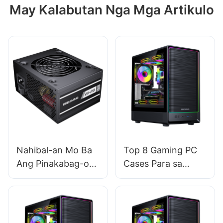
May Kalabutan Nga Mga Artikulo
Nahibal-an Mo Ba
Top 8 Gaming PC
Ang Pinakabag-o
Cases Para sa
nga Teknolohiya Sa
Hilom nga
Disenyo sa Power
Operasyon:
Supply sa PC?
Bawasan ang Fan
Noise​