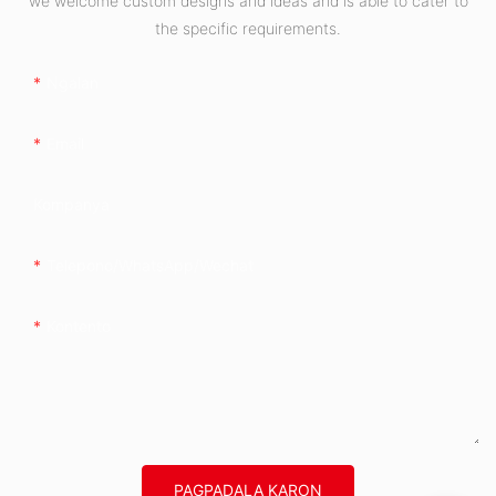
we welcome custom designs and ideas and is able to cater to
the specific requirements.
Ngalan
Email
Kompanya
Telepono/whatsApp/wechat
Kontento
PAGPADALA KARON