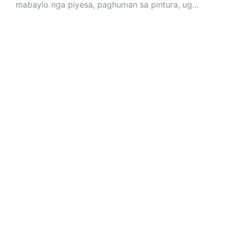
o pagmarka.
mabaylo nga piyesa, paghuman sa pintura, ug
pagkaangay sa mga pag-upgrade sa aftermarket.