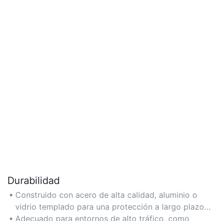
Durabilidad
Construido con acero de alta calidad, aluminio o
vidrio templado para una protección a largo plazo
contra el polvo, los impactos y el calor.
Adecuado para entornos de alto tráfico, como