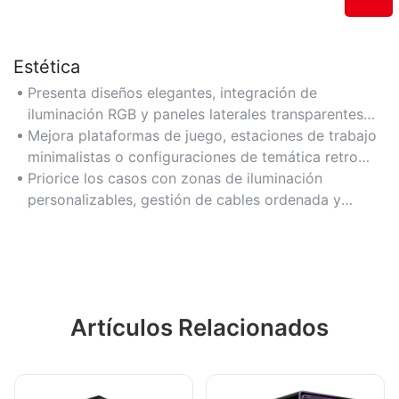
Estética
Presenta diseños elegantes, integración de
iluminación RGB y paneles laterales transparentes
para exhibir los componentes internos.
Mejora plataformas de juego, estaciones de trabajo
minimalistas o configuraciones de temática retro
con estilo visual.
Priorice los casos con zonas de iluminación
personalizables, gestión de cables ordenada y
esquemas de colores cohesivos.
Artículos Relacionados