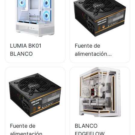
LUMIA BK01
Fuente de
BLANCO
alimentación
ESGAMING de 650
W de alta calidad,
85 % de eficiencia,
módulo completo,
80+ Bronze para
PC de escritorio
(ESB650W)
Fuente de
BLANCO
alimentación
EDGEFLOW