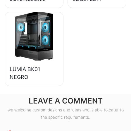
ESGAMING de 550
W, alta calidad, 85
% de eficiencia,
certificación 80+
Bronze para PC de
escritorio
(ESB550W)
LUMIA BK01
NEGRO
LEAVE A COMMENT
we welcome custom designs and ideas and is able to cater to
the specific requirements.