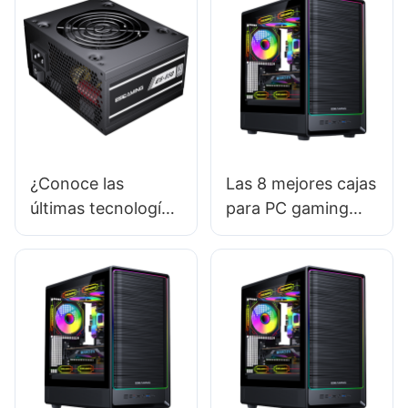
¿Conoce las
Las 8 mejores cajas
últimas tecnologías
para PC gaming
en diseño de
para un
fuentes de
funcionamiento
alimentación para
silencioso: reduce
PC?
el ruido del
ventilador