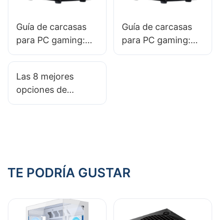
Guía de carcasas
Guía de carcasas
para PC gaming:
para PC gaming:
Cómo elegir la
Cómo elegir la
carcasa adecuada
carcasa adecuada
Las 8 mejores
para una
para una
opciones de
configuración
configuración de
carcasas para PC
multi-GPU
audio de alta gama
gaming que
funcionan bien con
circuitos de agua
personalizados
TE PODRÍA GUSTAR