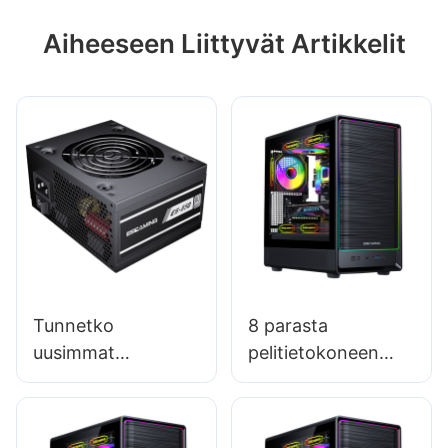
Aiheeseen Liittyvät Artikkelit
Tunnetko
8 parasta
uusimmat
pelitietokoneen
teknologiat
koteloa hiljaiseen
tietokoneiden
käyttöön: Vähennä
virtalähdesuunnitte
tuulettimen melua