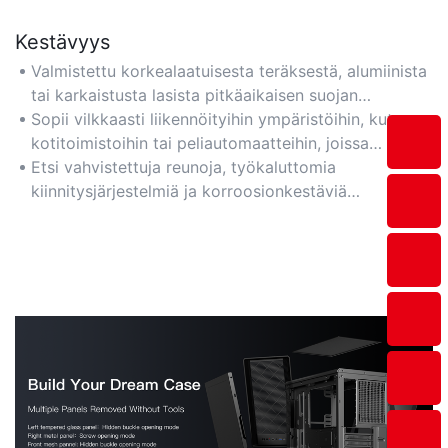
Kestävyys
Valmistettu korkealaatuisesta teräksestä, alumiinista
tai karkaistusta lasista pitkäaikaisen suojan
takaamiseksi pölyä, iskuja ja kuumuutta vastaan.
Sopii vilkkaasti liikennöityihin ympäristöihin, kuten
kotitoimistoihin tai peliautomaatteihin, joissa
kestävyys on kriittistä.
Etsi vahvistettuja reunoja, työkaluttomia
kiinnitysjärjestelmiä ja korroosionkestäviä
materiaaleja pidentääksesi käyttöikää.