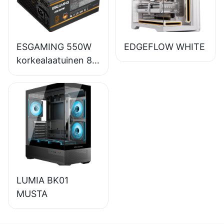
virtalähde
ESB650W
ESGAMING 550W
EDGEFLOW WHITE
korkealaatuinen 85
%:n hyötysuhde
80+ pronssi
pöytätietokoneiden
virtalähde
ESB550W
LUMIA BK01
MUSTA