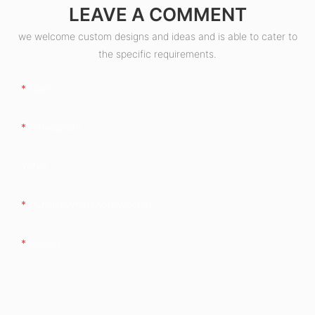
LEAVE A COMMENT
we welcome custom designs and ideas and is able to cater to
the specific requirements.
Nimi
Sähköposti
Yritys
Puhelin/WhatsApp/Wechat
Sisältö