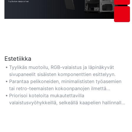
Estetiikka
Tyylikäs muotoilu, RGB-valaistus ja läpinäkyvät
sivupaneelit sisäisten komponenttien esittelyyn.
Parantaa pelikoneiden, minimalististen työasemien
tai retro-teemaisten kokoonpanojen ilmettä
visuaalisella ilmeellä.
Priorisoi koteloita mukautettavilla
valaistusvyöhykkeillä, selkeällä kaapelien hallinnalla
ja yhtenäisillä värimaailmoilla.