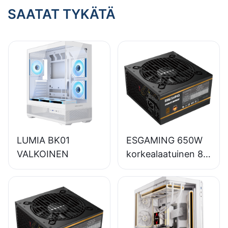
SAATAT TYKÄTÄ
LUMIA BK01
ESGAMING 650W
VALKOINEN
korkealaatuinen 85
%:n hyötysuhteella
varustettu
täysmoduulinen
80+ pronssinen
pöytätietokoneiden