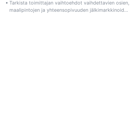
vaativat ainutlaatuista viimeistelyä tai brändäystä.
Tarkista toimittajan vaihtoehdot vaihdettavien osien,
maalipintojen ja yhteensopivuuden jälkimarkkinoiden
päivitysten kanssa osalta.