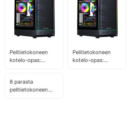
lussa?
Pelitietokoneen
Pelitietokoneen
kotelo-opas:
kotelo-opas:
Oikean kotelon
Oikean kotelon
valitseminen usean
valitseminen
8 parasta
näytönohjaimen
huippuluokan
pelitietokoneen
kokoonpanoon
äänentoistojärjestel
kotelovaihtoehtoa,
mään
jotka toimivat hyvin
mukautettujen
vesisilmukoiden
kanssa