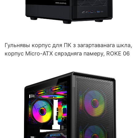
Гульнявы корпус для ПК з загартаванага шкла,
корпус Micro-ATX сярэдняга памеру, ROKE 06