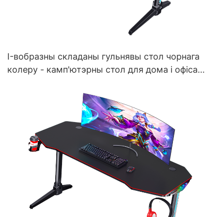
I-вобразны складаны гульнявы ​​стол чорнага
колеру - камп'ютэрны стол для дома і офіса
RIVAL FORGE