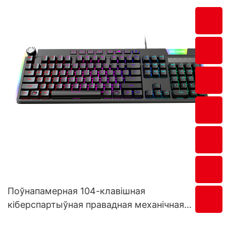
Поўнапамерная 104-клавішная
кіберспартыўная правадная механічная
клавіятура з магчымасцю гарачай замены,