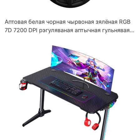
Аптовая белая чорная чырвоная зялёная RGB
7D 7200 DPI рэгуляваная аптычная гульнявая
мыш M509