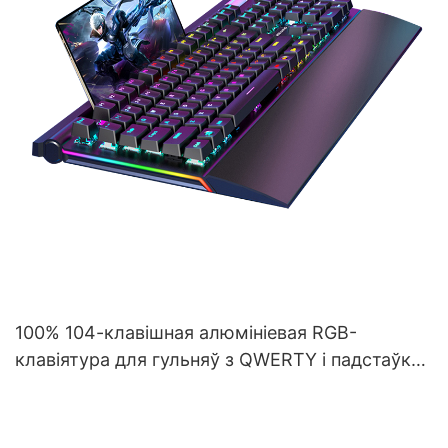
100% 104-клавішная алюмініевая RGB-
клавіятура для гульняў з QWERTY і падстаўкай
для запясцяў V100S