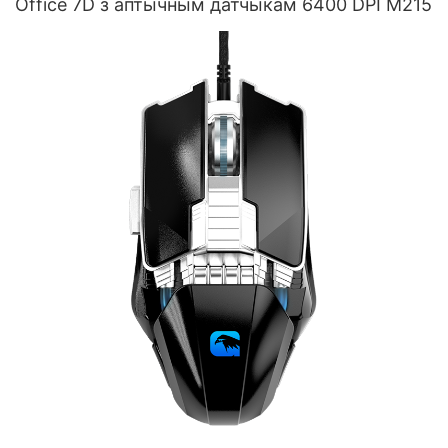
Office 7D з аптычным датчыкам 6400 DPI M215