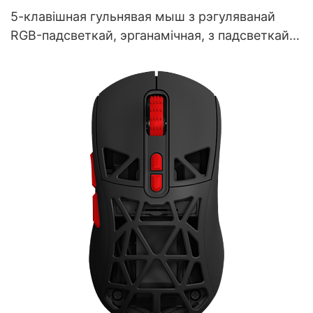
5-клавішная гульнявая мыш з рэгуляванай
RGB-падсветкай, эрганамічная, з падсветкай і
дазволам 8000 DPI, пастаўшчык M253