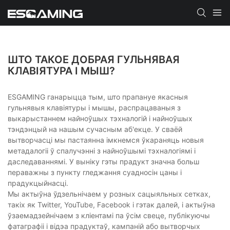
ШТО ТАКОЕ ДОБРАЯ ГУЛЬНЯВАЯ
КЛАВІЯТУРА І МЫШ?
ESGAMING ганарыцца тым, што прапануе якасныя
гульнявыя клавіятуры і мышы, распрацаваныя з
выкарыстаннем найноўшых тэхналогій і найноўшых
тэндэнцый на нашым сучасным аб'екце. У сваёй
вытворчасці мы пастаянна імкнемся ўкараняць новыя
метадалогіі ў спалучэнні з найноўшымі тэхналогіямі і
даследаваннямі. У выніку гэты прадукт значна больш
пераважны з пункту гледжання суадносін цаны і
прадукцыйнасці.
Мы актыўна ўдзельнічаем у розных сацыяльных сетках,
такіх як Twitter, YouTube, Facebook і гэтак далей, і актыўна
ўзаемадзейнічаем з кліентамі па ўсім свеце, публікуючы
фатаграфіі і відэа прадуктаў, кампаній або вытворчых