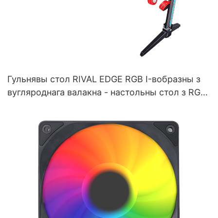
Гульнявы ​​стол RIVAL EDGE RGB I-вобразны з
вугляроднага валакна - настольны стол з RGB
LED (чорны) для геймераў