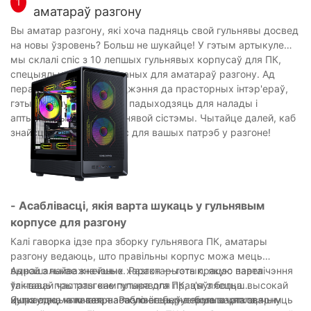
1
аматараў разгону
Вы аматар разгону, які хоча падняць свой гульнявы ​​досвед
на новы ўзровень? Больш не шукайце! У гэтым артыкуле
мы склалі спіс з 10 лепшых гульнявых корпусаў для ПК,
спецыяльна распрацаваных для аматараў разгону. Ад
перадавых сістэм астуджэння да прасторных інтэр'ераў,
гэтыя корпусы ідэальна падыходзяць для налады і
аптымізацыі вашай гульнявой сістэмы. Чытайце далей, каб
знайсці ідэальны корпус для вашых патрэб у разгоне!
- Асаблівасці, якія варта шукаць у гульнявым
корпусе для разгону
Калі гаворка ідзе пра зборку гульнявога ПК, аматары
разгону ведаюць, што правільны корпус можа мець
вырашальнае значэнне. Разгон — гэта працэс павелічэння
Адной з найважнейшых характарыстык, якую варта
тактавай частаты кампутара для працы з больш высокай
ўлічваць пры разгоне гульнявога ПК, з'яўляецца
хуткасцю, чым тая, на якую ён быў першапачаткова
цыркуляцыя паветра. Разгон генеруе больш цяпла, чым
Яшчэ адна ключавая асаблівасць, на якую варта звярнуць