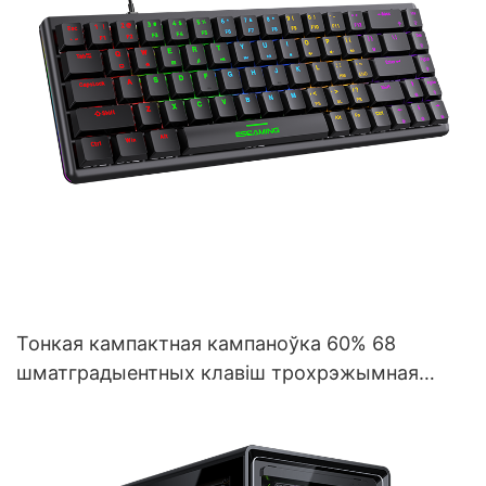
Тонкая кампактная кампаноўка 60% 68
шматградыентных клавіш трохрэжымная
бесправадная механічная гульнявая
клавіятура V400