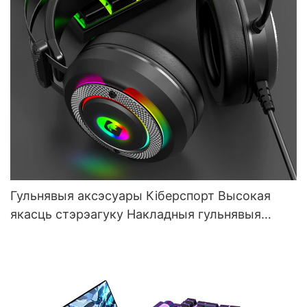
Гульнявыя аксэсуары Кіберспорт Высокая
якасць стэрэагуку Накладныя гульнявыя
гарнітуры з мікрафонам G610