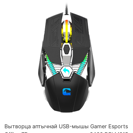
мультымедыйнымі клавішамі і рэгулятарам
гучнасці V200
Вытворца аптычнай USB-мышы Gamer Esports