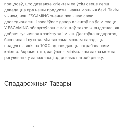
працэсаў, што дазваляе кліентам па ўсім свеце лепш
даведацца пра нашы прадукты і нашы моцныя бакі. Такім
чынам, наш ESGAMING значна павышае сваю
дасведчанасць і заваёўвае давер кліентаў па ўсім свеце.
У ESGAMING абслугоўванне кліентаў такое ж выдатнае, як і
добрая гульнявая клавіятура і мыш. Дастаўка недарагая,
бяспечная і хуткая. Мы таксама можам наладзіць
прадукты, якія на 100% адпавядаюць патрабаванням
кліента. Акрамя таго, заяўлены мінімальны заказ можна
рэгуляваць у залежнасці ад розных патрэб рынку.
Спадарожныя Тавары