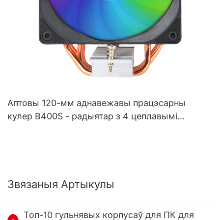
Аптовы 120-мм аднавежавы працэсарны
кулер B400S - радыятар з 4 цеплавымі
трубкамі, паветраны кулер для розных
платформаў
Звязаныя Артыкулы
Топ-10 гульнявых корпусаў для ПК для