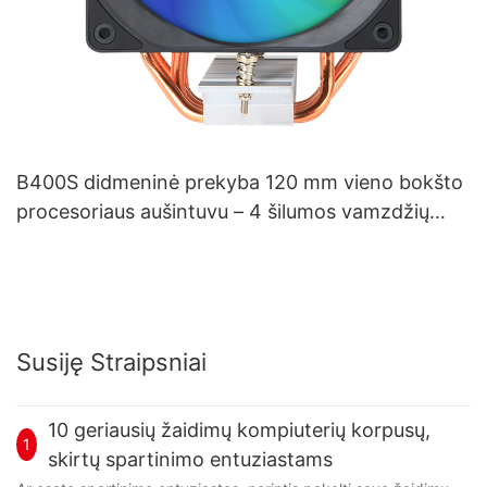
B400S didmeninė prekyba 120 mm vieno bokšto
procesoriaus aušintuvu – 4 šilumos vamzdžių
radiatorius, daugiaplatformis žaidimų oro
aušintuvas
Susiję Straipsniai
10 geriausių žaidimų kompiuterių korpusų,
1
skirtų spartinimo entuziastams