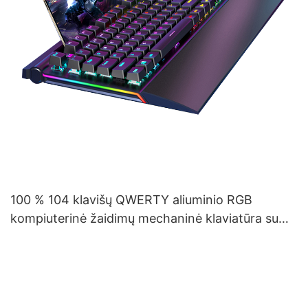
100 % 104 klavišų QWERTY aliuminio RGB
kompiuterinė žaidimų mechaninė klaviatūra su
riešo atrama V100S