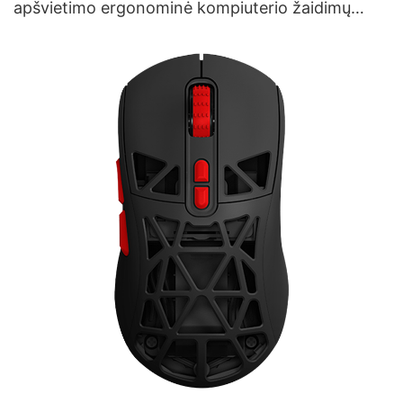
apšvietimo ergonominė kompiuterio žaidimų
pelė, tiekėjas M253