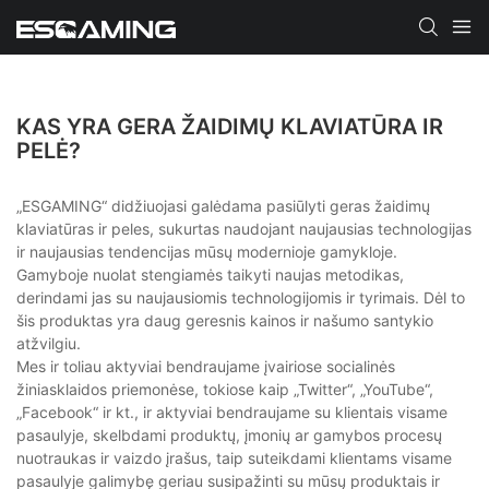
KAS YRA GERA ŽAIDIMŲ KLAVIATŪRA IR
PELĖ?
„ESGAMING“ didžiuojasi galėdama pasiūlyti geras žaidimų
klaviatūras ir peles, sukurtas naudojant naujausias technologijas
ir naujausias tendencijas mūsų modernioje gamykloje.
Gamyboje nuolat stengiamės taikyti naujas metodikas,
derindami jas su naujausiomis technologijomis ir tyrimais. Dėl to
šis produktas yra daug geresnis kainos ir našumo santykio
atžvilgiu.
Mes ir toliau aktyviai bendraujame įvairiose socialinės
žiniasklaidos priemonėse, tokiose kaip „Twitter“, „YouTube“,
„Facebook“ ir kt., ir aktyviai bendraujame su klientais visame
pasaulyje, skelbdami produktų, įmonių ar gamybos procesų
nuotraukas ir vaizdo įrašus, taip suteikdami klientams visame
pasaulyje galimybę geriau susipažinti su mūsų produktais ir