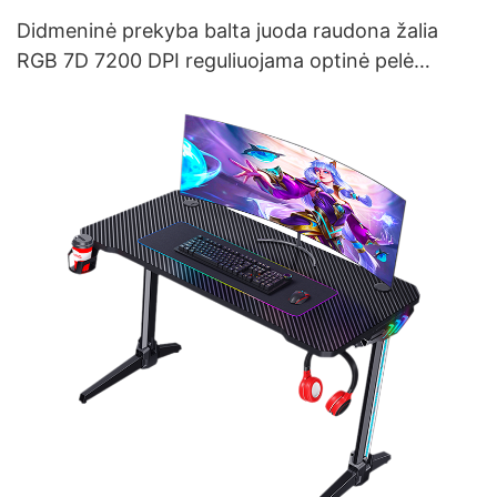
Didmeninė prekyba balta juoda raudona žalia
RGB 7D 7200 DPI reguliuojama optinė pelė
žaidimų pelė M509