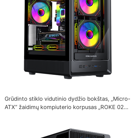
Grūdinto stiklo vidutinio dydžio bokštas, „Micro-
ATX“ žaidimų kompiuterio korpusas „ROKE 02
TG“