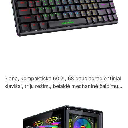
Plona, ​​kompaktiška 60 %, 68 daugiagradientiniai
klavišai, trijų režimų belaidė mechaninė žaidimų
klaviatūra V400