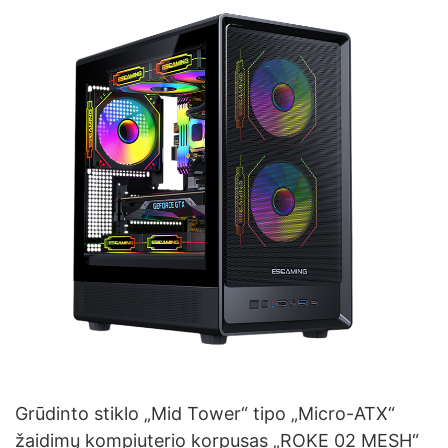
Grūdinto stiklo „Mid Tower“ tipo „Micro-ATX“
žaidimų kompiuterio korpusas „ROKE 02 MESH“