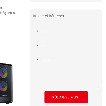
s.
yiségünk a
Küldje el kérdését
Név
Email
Tartalom
KÜLDJE EL MOST