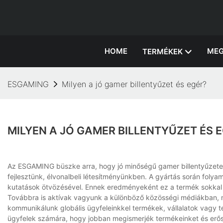
HOME
MEG
TERMÉKEK
ESGAMING
Milyen a jó gamer billentyűzet és egér?
MILYEN A JÓ GAMER BILLENTYŰZET ÉS 
Az ESGAMING büszke arra, hogy jó minőségű gamer billentyűzeteke
fejlesztünk, élvonalbeli létesítményünkben. A gyártás során foly
kutatások ötvözésével. Ennek eredményeként ez a termék sokkal j
Továbbra is aktívak vagyunk a különböző közösségi médiákban, mi
kommunikálunk globális ügyfeleinkkel termékek, vállalatok vagy t
ügyfelek számára, hogy jobban megismerjék termékeinket és er