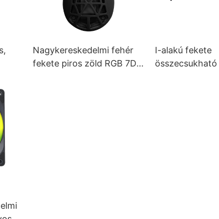
s,
Nagykereskedelmi fehér
I-alakú fekete
fekete piros zöld RGB 7D
összecsukható
7200 DPI állítható optikai
asztal - Otthoni
egerek gamer egér M509
számítógépaszt
oz
FORGE
elmi
yos