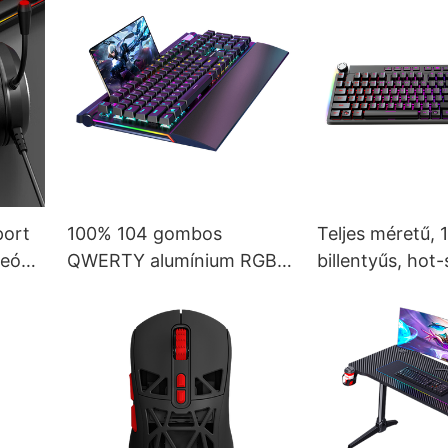
port
100% 104 gombos
Teljes méretű, 
reó
QWERTY alumínium RGB
billentyűs, hot
számítógépes
vezetékes mech
játékmechanikus
sport billentyű
al
billentyűzet
multimédiás és
csuklótámasszal V100S
hangerőszabály
V200