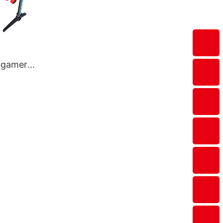
 gamer
 és irodai
al RIVAL