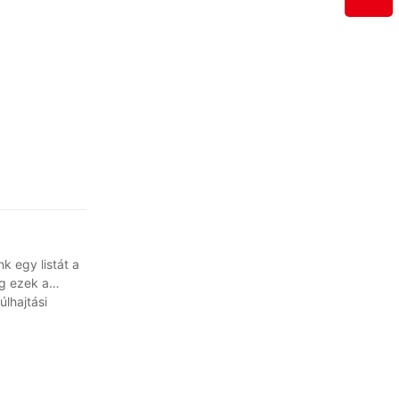
k egy listát a
ig ezek a
lhajtási