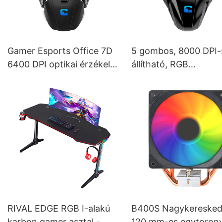
Gamer Esports Office 7D
5 gombos, 8000 DPI-
6400 DPI optikai érzékelős
állítható, RGB
optikai USB gamer egér
háttérvilágítású,
gyártó M215
ergonomikus
számítógépes, játékh
való egér, M253
RIVAL EDGE RGB I-alakú
B400S Nagykeresked
karbon gamer asztal -
120 mm-es egytoron