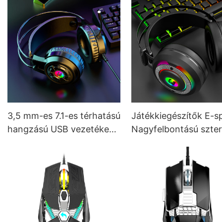
3,5 mm-es 7.1-es térhatású
Játékkiegészítők E-s
hangzású USB vezetékes
Nagyfelbontású szte
számítógépes PC játékra
hangzású, fülre
alkalmas fejhallgató
helyezhető gamer
mikrofonnal Factory G550
headsetek mikrofonn
G610