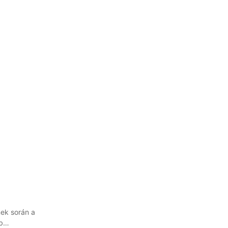
nek során a
b