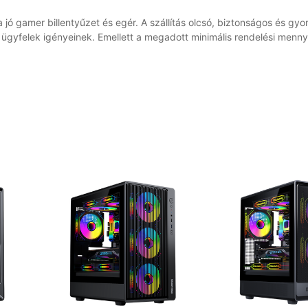
ó gamer billentyűzet és egér. A szállítás olcsó, biztonságos és gyor
ügyfelek igényeinek. Emellett a megadott minimális rendelési menn