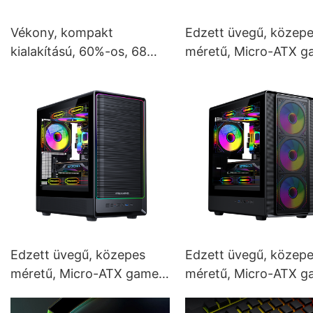
Vékony, kompakt
Edzett üvegű, közep
kialakítású, 60%-os, 68
méretű, Micro-ATX g
többszintű billentyűvel,
PC ház ROKE 02 TG
három üzemmóddal,
vezeték nélküli,
mechanikus gamer
billentyűzettel, V400
Edzett üvegű, közepes
Edzett üvegű, közep
méretű, Micro-ATX gamer
méretű, Micro-ATX g
PC ház ROKE 02 P
PC ház ROKE 05