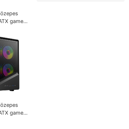
közepes
-ATX gamer
02 MESH
közepes
-ATX gamer
9