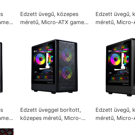
es
Edzett üvegű, közepes
Edzett üvegű, 
amer
méretű, Micro-ATX gamer
méretű, Micro
PC ház ROKE 01
PC ház ROKE 
es
Edzett üveggel borított,
Edzett üvegű, 
amer
közepes méretű, Micro-
méretű, Micro
ATX gamer PC ház ROKE
PC ház ROKE 0
06