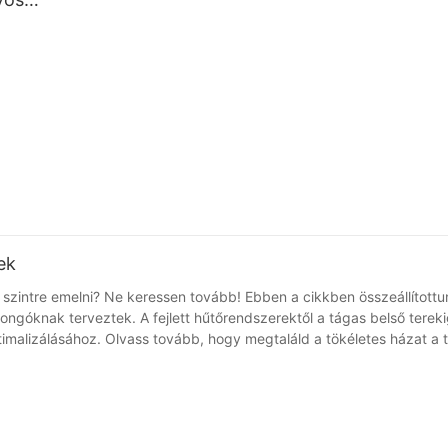
es
mos
ek
 szintre emelni? Ne keressen tovább! Ebben a cikkben összeállítottun
jongóknak terveztek. A fejlett hűtőrendszerektől a tágas belső terek
malizálásához. Olvass tovább, hogy megtaláld a tökéletes házat a tú