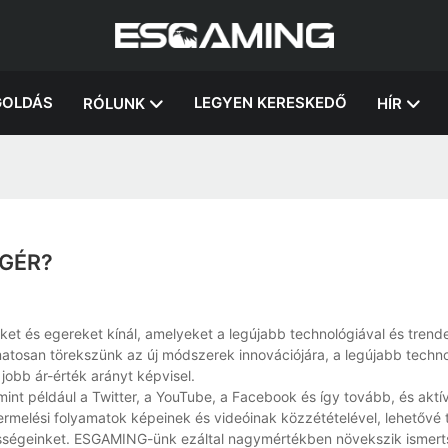
OLDÁS
LEGYEN KERESKEDŐ
RÓLUNK
HÍR
EGÉR?
t és egereket kínál, amelyeket a legújabb technológiával és trend
amatosan törekszünk az új módszerek innovációjára, a legújabb techn
obb ár-érték arányt képvisel.
nt például a Twitter, a YouTube, a Facebook és így tovább, és aktí
ermelési folyamatok képeinek és videóinak közzétételével, lehetővé t
ősségeinket. ESGAMING-ünk ezáltal nagymértékben növekszik ismert