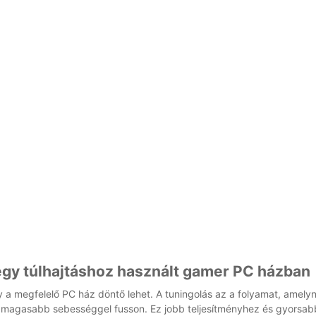
egy túlhajtáshoz használt gamer PC házban
 a megfelelő PC ház döntő lehet. A tuningolás az a folyamat, amely
él magasabb sebességgel fusson. Ez jobb teljesítményhez és gyorsab