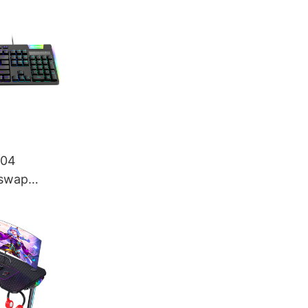
104
-swap
anikus e-
zet
zóval,