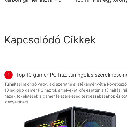
RGB LED asztali gép
CPU hűtő - 4 hőcsöv
(fekete) játékosoknak
radiátor, többplatfor
gamer léghűtő
Kapcsolódó Cikkek
Top 10 gamer PC ház tuningolás szerelmesein
1
Túlhajtási rajongó vagy, aki szeretné a játékélményét a következő
10 legjobb gamer PC házról, amelyeket kifejezetten a túlhajtási ra
házak tökéletesek a gamer felszerelésed testreszabásához és opti
igényeidhez!