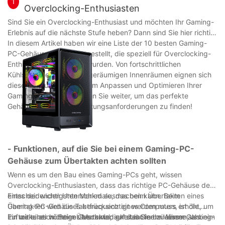
1
Overclocking-Enthusiasten
Sind Sie ein Overclocking-Enthusiast und möchten Ihr Gaming-
Erlebnis auf die nächste Stufe heben? Dann sind Sie hier richtig!
In diesem Artikel haben wir eine Liste der 10 besten Gaming-
PC-Gehäuse zusammengestellt, die speziell für Overclocking-
Enthusiasten entwickelt wurden. Von fortschrittlichen
Kühlsystemen bis hin zu geräumigen Innenräumen eignen sich
diese Gehäuse perfekt zum Anpassen und Optimieren Ihrer
Gaming-Ausrüstung. Lesen Sie weiter, um das perfekte
Gehäuse für Ihre Übertaktungsanforderungen zu finden!
- Funktionen, auf die Sie bei einem Gaming-PC-
Gehäuse zum Übertakten achten sollten
Wenn es um den Bau eines Gaming-PCs geht, wissen
Overclocking-Enthusiasten, dass das richtige PC-Gehäuse den
entscheidenden Unterschied ausmachen kann. Beim
Eines der wichtigsten Merkmale, das beim Übertakten eines
Übertakten wird die Taktfrequenz eines Computers erhöht, um
Gaming-PC-Gehäuses berücksichtigt werden muss, ist die
ihn mit einer höheren Geschwindigkeit laufen zu lassen, als
Luftzirkulation. Beim Übertakten entsteht mehr Wärme als beim
Ein weiteres wichtiges Merkmal, auf das Sie bei einem Gaming-