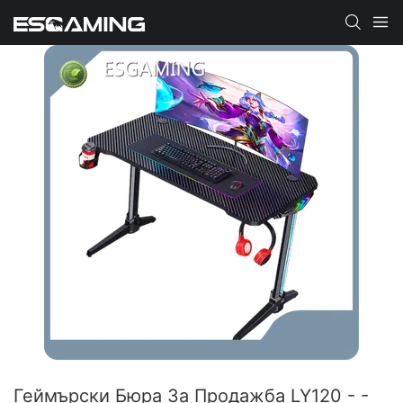
Геймърски Бюра За Продажба LY120 - -