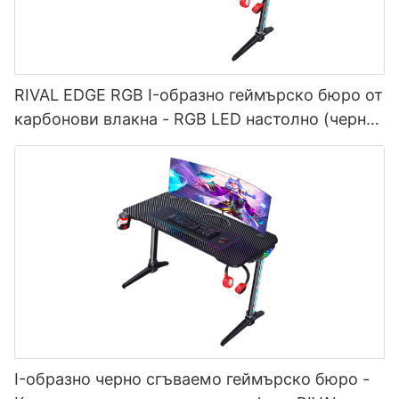
RIVAL EDGE RGB I-образно геймърско бюро от
карбонови влакна - RGB LED настолно (черно)
за геймъри
I-образно черно сгъваемо геймърско бюро -