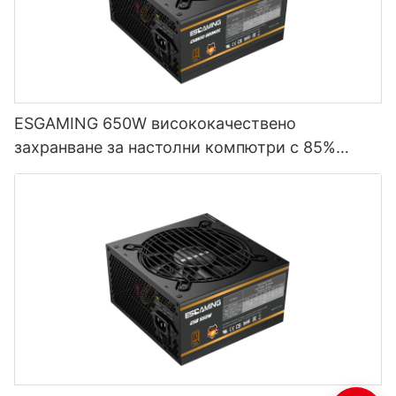
ESGAMING 650W висококачествено
захранване за настолни компютри с 85%
ефективност, пълномодулно, 80+ бронзово,
ESB650W