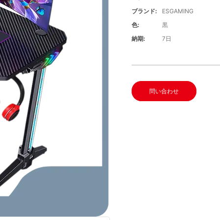
ブランド:
ESGAMING
色:
黒
納期:
7日
問い合わせ