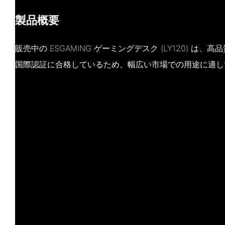
製品概要
販売中の ESGAMING ゲーミングデスク (LY120) は
国際認証に合格しているため、幅広い市場での用途に適し