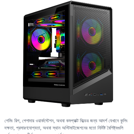
গেমিং রিগ, পেশাদার ওয়ার্কস্টেশন, অথবা কমপ্যাক্ট বিল্ডের জন্য আদর্শ যেখানে কুলিং
দক্ষতা, প্রসারণযোগ্যতা, অথবা স্থান অপ্টিমাইজেশনের মতো নির্দিষ্ট বৈশিষ্ট্যগুলি