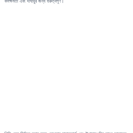
কর্মক্ষমতা এবং দীর্ঘায়ুর জন্য গুরুত্বপূর্ণ।