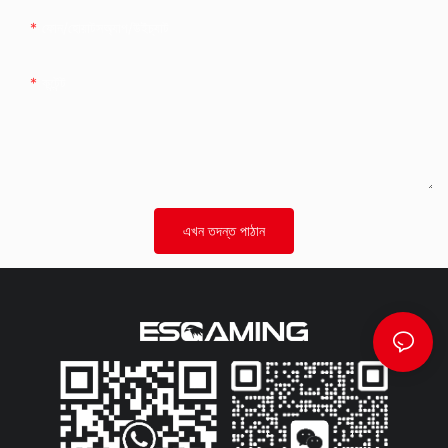
ফোন/হোয়াটসঅ্যাপ/উইচ্যাট
কন্টেন্ট
এখন তদন্ত পাঠান