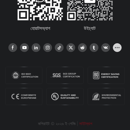
হোয়াটসঅ্যাপ
উইচ্যাট
কপিরাইট © ২০২৬ ই-গেমিং |
সাইটম্যাপ