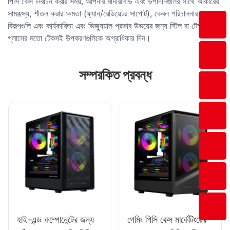
পিসি কেস নির্বাচন করার সময়, আপনার মাদারবোর্ড এবং উপাদানগুলির সাথে আকারের
সামঞ্জস্য, শীতল করার ক্ষমতা (ফ্যান/রেডিয়েটর সাপোর্ট), কেবল পরিচালনার
বিকল্পগুলি এবং কার্যকারিতা এবং ভিজ্যুয়াল প্রভাব উভয়ের জন্য স্টিল বা টেম্পারড
গ্লাসের মতো টেকসই উপকরণগুলিকে অগ্রাধিকার দিন।
সম্পরকিত প্রবন্ধ
হাই-এন্ড কম্পোনেন্টের জন্য
গেমিং পিসি কেস মার্কেটিংয়ের