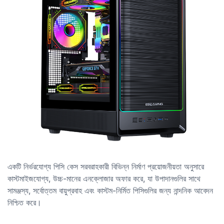
একটি নির্ভরযোগ্য পিসি কেস সরবরাহকারী বিভিন্ন নির্মাণ প্রয়োজনীয়তা অনুসারে
কাস্টমাইজযোগ্য, উচ্চ-মানের এনক্লোজার অফার করে, যা উপাদানগুলির সাথে
সামঞ্জস্য, সর্বোত্তম বায়ুপ্রবাহ এবং কাস্টম-নির্মিত পিসিগুলির জন্য নান্দনিক আবেদন
নিশ্চিত করে।