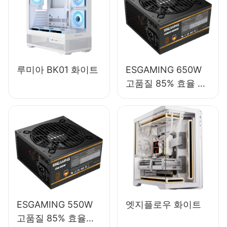
루미아 BK01 화이트
ESGAMING 650W
고품질 85% 효율 풀
모듈 80+ 브론즈 데
스크탑 PC 파워 서플
라이 ESB650W
ESGAMING 550W
엣지플로우 화이트
고품질 85% 효율