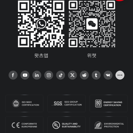
왓츠앱
위챗