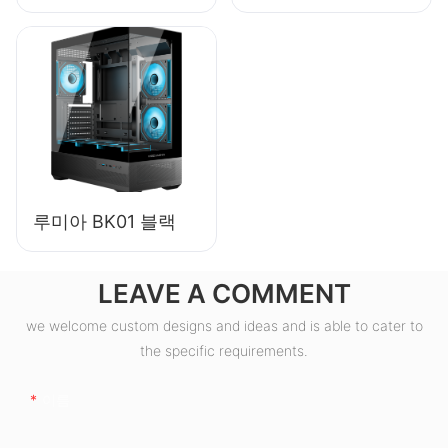
80+ 브론즈 데스크
탑 PC 파워 서플라이
ESB550W
루미아 BK01 블랙
LEAVE A COMMENT
we welcome custom designs and ideas and is able to cater to
the specific requirements.
이름