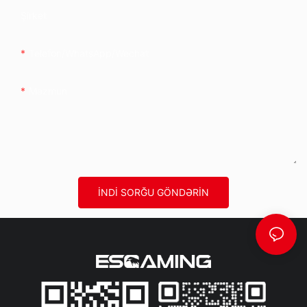
Şirkət
Telefon/whatsApp/wechat
Məzmun
İNDI SORĞU GÖNDƏRIN