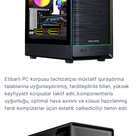
Etibarlı PC korpusu təchizatçısı müxtəlif quraşdırma
tələblərinə uyğunlaşdırılmış, fərdiləşdirilə bilən, yüksək
keyfiyyətli korpuslar təklif edir, komponentlərlə
uyğunluğu, optimal hava axınını və xüsusi hazırlanmış
fərdi kompüterlər üçün estetik cəlbediciliyi təmin edir.