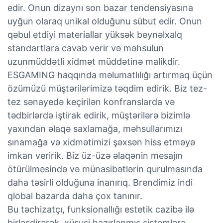
edir. Onun dizaynı son bazar tendensiyasına
uyğun olaraq unikal olduğunu sübut edir. Onun
qəbul etdiyi materiallar yüksək beynəlxalq
standartlara cavab verir və məhsulun
uzunmüddətli xidmət müddətinə malikdir.
ESGAMING haqqında məlumatlılığı artırmaq üçün
özümüzü müştərilərimizə təqdim edirik. Biz tez-
tez sənayedə keçirilən konfranslarda və
tədbirlərdə iştirak edirik, müştərilərə bizimlə
yaxından əlaqə saxlamağa, məhsullarımızı
sınamağa və xidmətimizi şəxsən hiss etməyə
imkan veririk. Biz üz-üzə əlaqənin mesajın
ötürülməsində və münasibətlərin qurulmasında
daha təsirli olduğuna inanırıq. Brendimiz indi
qlobal bazarda daha çox tanınır.
Bu təchizatçı, funksionallığı estetik cazibə ilə
birləşdirərək, xüsusi hazırlanmış sistemlərə