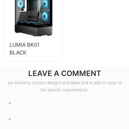
Kompüter Enerji
Təchizatı ESB550W
LUMIA BK01
BLACK
LEAVE A COMMENT
we welcome custom designs and ideas and is able to cater to
the specific requirements.
Ad
E-Poçt