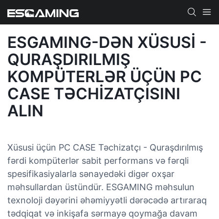
ESGAMING-DƏN XÜSUSI -
QURAŞDIRILMIŞ
KOMPÜTERLƏR ÜÇÜN PC
CASE TƏCHIZATÇISINI
ALIN
Xüsusi üçün PC CASE Təchizatçı - Quraşdırılmış
fərdi kompüterlər sabit performans və fərqli
spesifikasiyalarla sənayedəki digər oxşar
məhsullardan üstündür. ESGAMING məhsulun
texnoloji dəyərini əhəmiyyətli dərəcədə artıraraq
tədqiqat və inkişafa sərmayə qoymağa davam