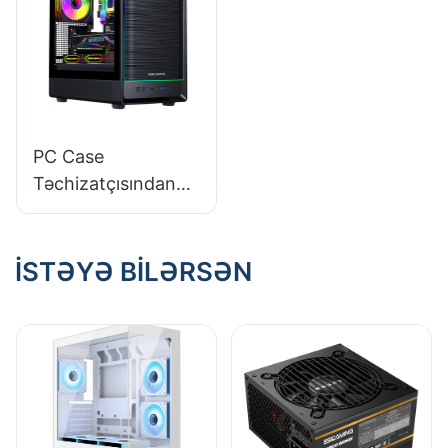
PC Case
Təchizatçısından
Sifariş vermək üçün
İdeal Miqdar Nədir?
İSTƏYƏ BILƏRSƏN