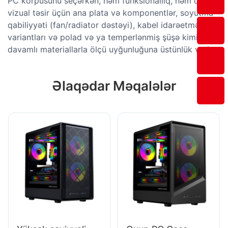
PC korpusunu seçərkən, həm funksionallıq, həm də
vizual təsir üçün ana plata və komponentlər, soyutma
qabiliyyəti (fan/radiator dəstəyi), kabel idarəetmə
variantları və polad və ya temperlənmiş şüşə kimi
davamlı materiallarla ölçü uyğunluğuna üstünlük verin.
Əlaqədar Məqalələr