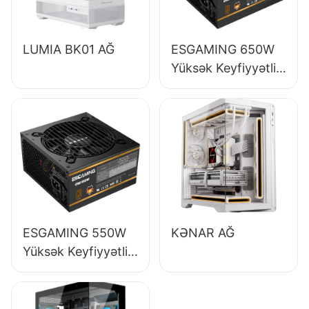
LUMIA BK01 AĞ
ESGAMING 650W
Yüksək Keyfiyyətli
85% Səmərəlilik
Tam Modullu 80+
Bürünc Masaüstü
Kompüter Enerji
Təchizatı ESB650W
ESGAMING 550W
KƏNAR AĞ
Yüksək Keyfiyyətli
85% Səmərəlilik
80+ Bürünc
Masaüstü