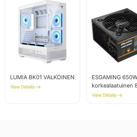
LUMIA BK01 VALKOINEN
ESGAMING 650
korkealaatuinen 
View Details
hyötysuhteella
View Details
varustettu
täysmoduulinen 
pronssinen
pöytätietokoneid
virtalähde ESB6