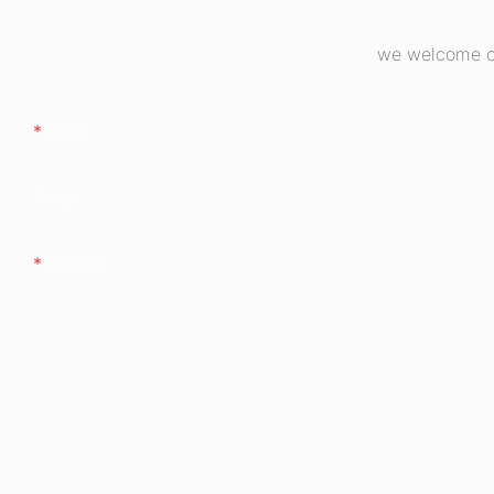
we welcome cu
Nimi
Yritys
Sisältö