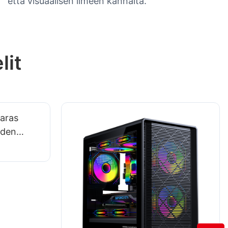
että visuaalisen ilmeen kannalta.
lit
paras
iden