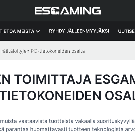
RYHDY JÄLLEENMYYJÄKSI
TIETOA MEISTÄ
UUTISE
räätälöityjen PC-tietokoneiden osalta
N TOIMITTAJA ESGA
-TIETOKONEIDEN OSA
muista vastaavista tuotteista vakaalla suorituskyvyllä
kä parantaa huomattavasti tuotteen teknologista arvoa