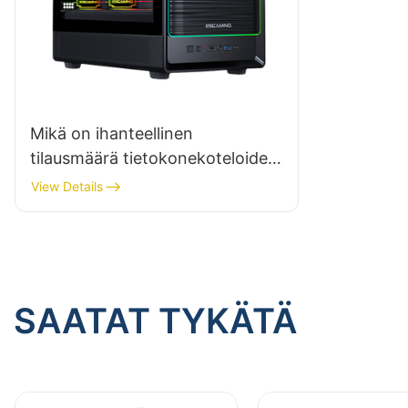
Mikä on ihanteellinen
tilausmäärä tietokonekoteloiden
toimittajalta?
View Details
SAATAT TYKÄTÄ