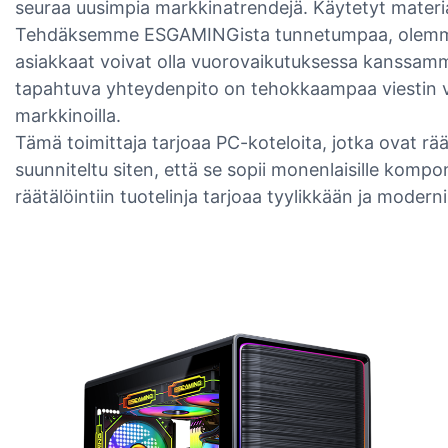
seuraa uusimpia markkinatrendejä. Käytetyt materiaa
Tehdäksemme ESGAMINGista tunnetumpaa, olemme as
asiakkaat voivat olla vuorovaikutuksessa kanssam
tapahtuva yhteydenpito on tehokkaampaa viestin vä
markkinoilla.
Tämä toimittaja tarjoaa PC-koteloita, jotka ovat rä
suunniteltu siten, että se sopii monenlaisille komp
räätälöintiin tuotelinja tarjoaa tyylikkään ja mode