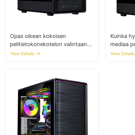
Opas oikean kokoisen
Kuinka hy
pelitietokonekotelon valintaan
mediaa pe
huippuluokan komponenteille
koteloide
View Details
View Details