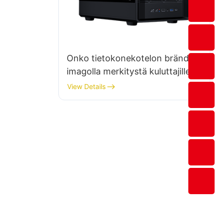
Onko tietokonekotelon brändi-
imagolla merkitystä kuluttajille?
View Details