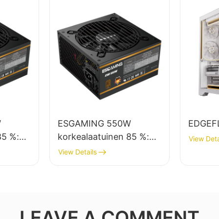
W
ESGAMING 550W
EDGEF
85 %:n
korkealaatuinen 85 %:n
View Deta
hyötysuhde 80+ pronssi
View Details
pöytätietokoneiden
80+
virtalähde ESB550W
en
LEAVE A COMMENT
50W