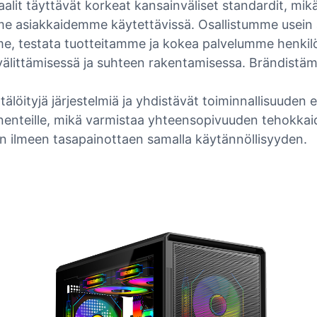
lit täyttävät korkeat kansainväliset standardit, mik
iakkaidemme käytettävissä. Osallistumme usein alan
me, testata tuotteitamme ja kokea palvelumme henkil
littämisessä ja suhteen rakentamisessa. Brändistämm
ätälöityjä järjestelmiä ja yhdistävät toiminnallisuude
onenteille, mikä varmistaa yhteensopivuuden tehokkaid
rnin ilmeen tasapainottaen samalla käytännöllisyyden.