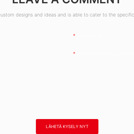
stom designs and ideas and is able to cater to the specific
Sähköposti
Puhelin/WhatsApp/Wech
LÄHETÄ KYSELY NYT