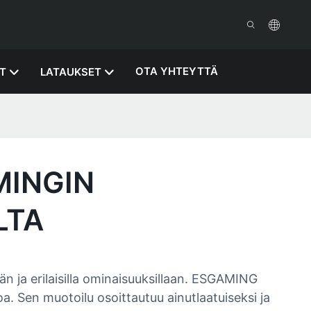
OTA YHTEYTTÄ
T
LATAUKSET
MINGIN
LTA
än ja erilaisilla ominaisuuksillaan. ESGAMING
. Sen muotoilu osoittautuu ainutlaatuiseksi ja