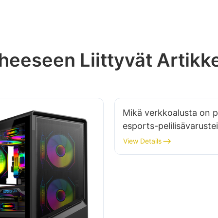
heeseen Liittyvät Artikke
Mikä verkkoalusta on 
esports-pelilisävaruste
valmistajalle?
View Details