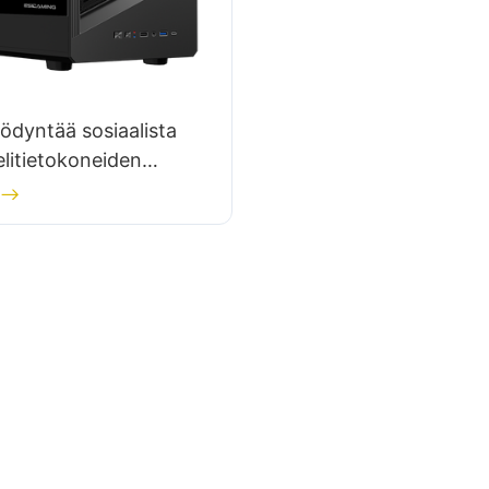
ödyntää sosiaalista
litietokoneiden
n markkinoinnissa?