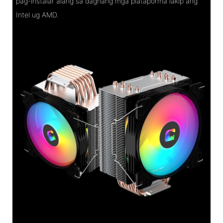
pag-instalar alang sa daghang mga plataporma lakip ang
Intel ug AMD.