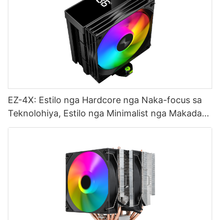
EZ-4X: Estilo nga Hardcore nga Naka-focus sa
Teknolohiya, Estilo nga Minimalist nga Makadani
sa Mata, Estilo nga Naka-focus sa Kasinatian-
1765445095337146