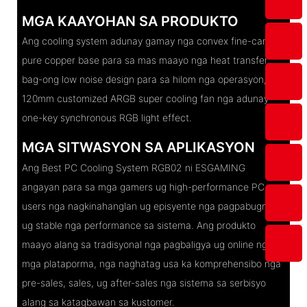
MGA KAAYOHAN SA PRODUKTO
Ang cooling system adunay gamay nga convex fine-carved
pure copper base para sa mas maayo nga heat transfer,
bag-ong low noise design para sa hilom nga operasyon, ug
120mm customized ARGB super cooling fan nga adunay
one-key synchronous RGB light effect.
MGA SITWASYON SA APLIKASYON
Ang Best PC Cooling System RGB02 ni ESGAMING
angayan para sa mga gamers ug high-performance PC
users nga nagkinahanglan ug episyente nga pagpabugnaw
ug stable nga performance sa sistema. Ang produkto
maayo alang sa tradisyonal nga pagbaligya ug online nga
mga plataporma, nga naghatag usa ka komprehensibo nga
pre-sales, sales, ug after-sales nga sistema sa serbisyo
alang sa katagbawan sa kustomer.