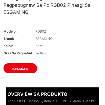
Pagpabugnaw Sa Pc RGB02 Pinaagi Sa
ESGAMING
Modelo:
RGB02
Brand:
ESGAMING
Kolor:
Itom
Oras Sa Paghatud:
7adlaw
pangutana
OVERVIEW SA PRODUKTO
Ang Best PC Cooling System RGB02 ni ESGAMING usa ka