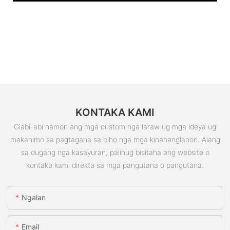
KONTAKA KAMI
Giabi-abi namon ang mga custom nga laraw ug mga ideya ug
makahimo sa pagtagana sa piho nga mga kinahanglanon. Alang
sa dugang nga kasayuran, palihug bisitaha ang website o
kontaka kami direkta sa mga pangutana o pangutana.
Ngalan
Email