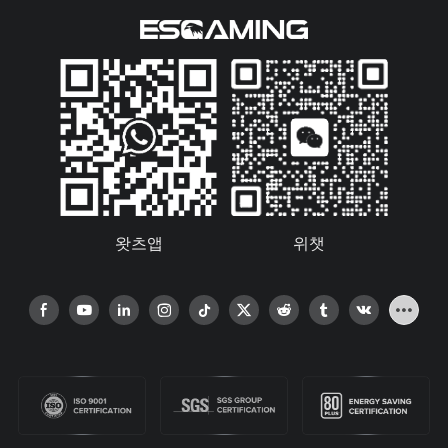
왓츠앱
위챗