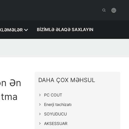
BIZIMLƏ ƏLAQƏ SAXLAYIN
KLƏMƏLƏR
DAHA ÇOX MƏHSUL
ən Ən
utma
PC COUT
Enerji təchizatı
SOYUDUCU
AKSESSUAR