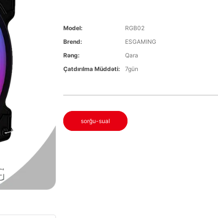
Model:
RGB02
Brend:
ESGAMING
Rəng:
Qara
Çatdırılma Müddəti:
7gün
sorğu-sual