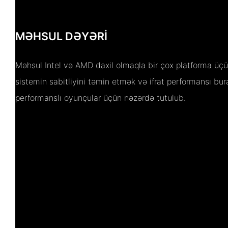
MƏHSUL DƏYƏRI
Məhsul Intel və AMD daxil olmaqla bir çox platforma üçü
sistemin sabitliyini təmin etmək və ifrat performansı b
performanslı oyunçular üçün nəzərdə tutulub.