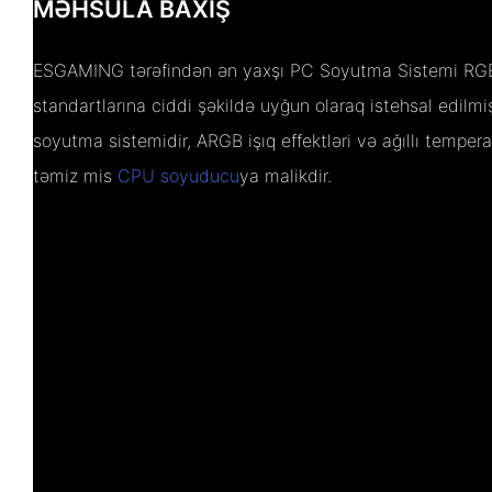
MƏHSULA BAXIŞ
ESGAMING tərəfindən ən yaxşı PC Soyutma Sistemi RGB
standartlarına ciddi şəkildə uyğun olaraq istehsal edilmi
soyutma sistemidir, ARGB işıq effektləri və ağıllı temperat
təmiz mis
CPU soyuducu
ya malikdir.