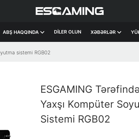
DILER OLUN
ABŞ HAQQINDA
XƏBƏRLƏR
YÜ
oyutma sistemi RGB02
ESGAMING Tərəfind
Yaxşı Kompüter Soy
Sistemi RGB02