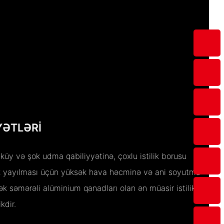
YƏTLƏRI
üy və şok udma qabiliyyətinə, çoxlu istilik borusu
ilik yayılması üçün yüksək hava həcminə və ani soyutma
k səmərəli alüminium qanadları olan ən müasir istilik
kdir.