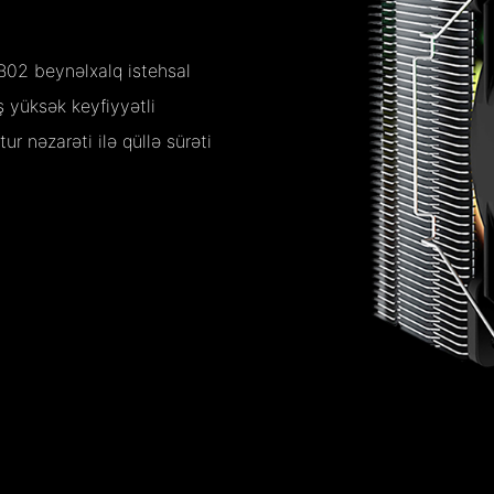
02 beynəlxalq istehsal
ş yüksək keyfiyyətli
ur nəzarəti ilə qüllə sürəti