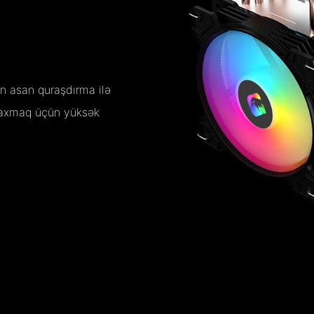
n asan quraşdırma ilə
uraxmaq üçün yüksək