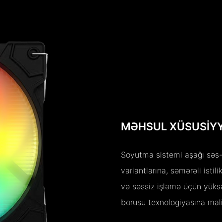
MƏHSUL XÜSUSIY
Soyutma sistemi aşağı səs-k
variantlarına, səmərəli ist
və səssiz işləmə üçün yüksə
borusu texnologiyasına mali