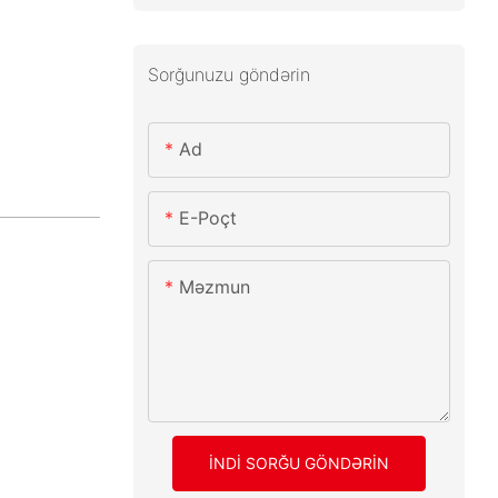
Sorğunuzu göndərin
Ad
E-Poçt
Məzmun
İNDI SORĞU GÖNDƏRIN