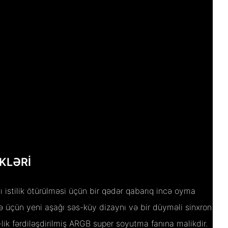
KLƏRI
istilik ötürülməsi üçün bir qədər qabarıq incə oyma
ə üçün yeni aşağı səs-küy dizaynı və bir düyməli sinxron
-lik fərdiləşdirilmiş ARGB super soyutma fanına malikdir.