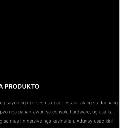
A PRODUKTO
og sayon ​​nga proseso sa pag-instalar alang sa daghang
mpyo nga panan-awon sa console hardware, ug usa ka
g sa mas immersive nga kasinatian. Adunay usab kini