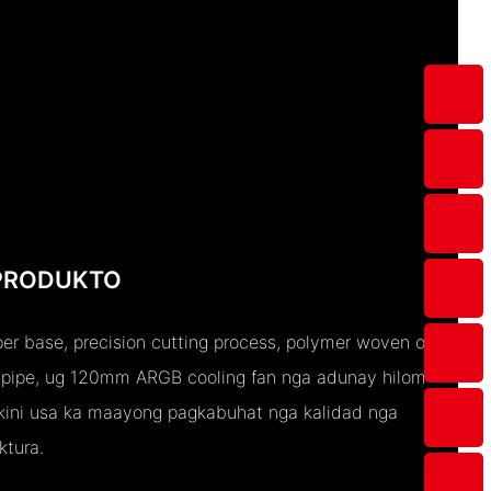
 PRODUKTO
per base, precision cutting process, polymer woven outer
t pipe, ug 120mm ARGB cooling fan nga adunay hilom
kini usa ka maayong pagkabuhat nga kalidad nga
ktura.