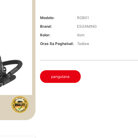
Modelo:
RGB01
Brand:
ESGAMING
Kolor:
Itom
Oras Sa Paghatud:
7adlaw
pangutana