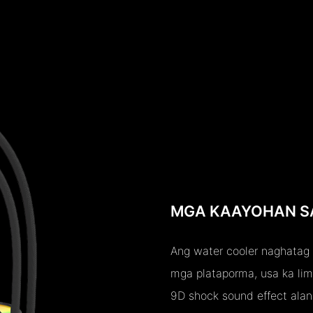
MGA KAAYOHAN S
Ang water cooler naghatag 
mga plataporma, usa ka li
9D shock sound effect alan