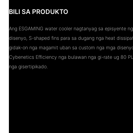
BILI SA PRODUKTO
Ang ESGAMING water cooler nagtanyag sa episyente ng
disenyo, S-shaped fins para sa dugang nga heat dissip
gidak-on nga magamit uban sa custom nga mga disenyo
Cybenetics Efficiency nga bulawan nga gi-rate ug 80 P
nga gisertipikado.