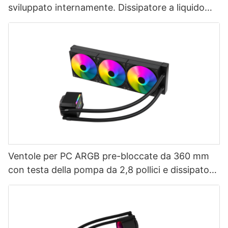
sviluppato internamente. Dissipatore a liquido
AIO per CPU da 360 mm con schermo LCD.
AURORA ELITE-1773913805412865
Ventole per PC ARGB pre-bloccate da 360 mm
con testa della pompa da 2,8 pollici e dissipatore
a liquido per CPU AURORA