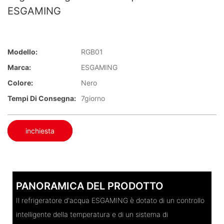
ESGAMING
Modello:
RGB01
Marca:
ESGAMING
Colore:
Nero
Tempi Di Consegna:
7giorno
inchiesta
PANORAMICA DEL PRODOTTO
Il refrigeratore d'acqua ESGAMING è dotato di un controllo
intelligente della temperatura e di un sistema di