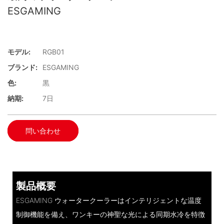
ESGAMING
モデル:
RGB01
ブランド:
ESGAMING
色:
黒
納期:
7日
問い合わせ
製品概要
ESGAMING ウォータークーラーはインテリジェントな温度
制御機能を備え、ワンキーの神聖な光による同期水冷を特徴