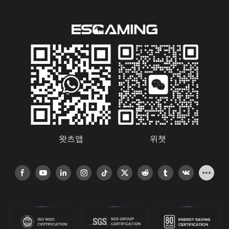
왓츠앱
위챗