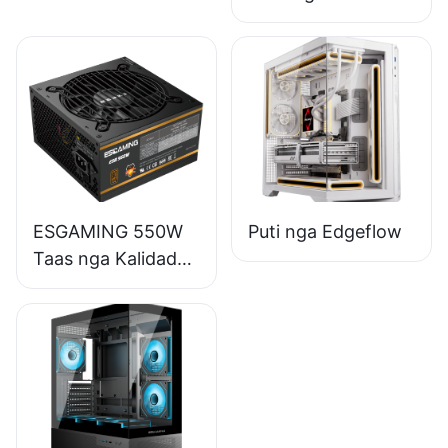
85% nga Epektibo
nga Full-Module
80+ Bronse nga
Suplay sa Kuryente
sa Desktop PC
ESB650W
ESGAMING 550W
Puti nga Edgeflow
Taas nga Kalidad
85% nga Epektibo
80+ Bronse nga
Suplay sa Kuryente
sa Desktop PC
ESB550W