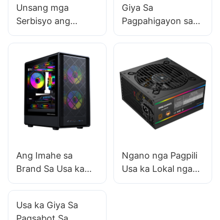
Unsang mga
Giya Sa
Serbisyo ang
Pagpahigayon sa
Kinahanglan nga
Market Research
Ihatag sa Usa ka
Para sa Mga Kaso
Kasaligan nga
sa PC
Supplier sa Kaso sa
PC?
Ang Imahe sa
Ngano nga Pagpili
Brand Sa Usa ka
Usa ka Lokal nga
Kaso sa PC
Manufacturer sa
Importante Sa mga
Power Supply?
Usa ka Giya Sa
Konsyumer?
Pagsabot Sa