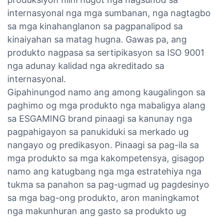
internasyonal nga mga sumbanan, nga nagtagbo
sa mga kinahanglanon sa pagpanalipod sa
kinaiyahan sa matag hugna. Gawas pa, ang
produkto nagpasa sa sertipikasyon sa ISO 9001
nga adunay kalidad nga akreditado sa
internasyonal.
Gipahinungod namo ang among kaugalingon sa
paghimo og mga produkto nga mabaligya alang
sa ESGAMING brand pinaagi sa kanunay nga
pagpahigayon sa panukiduki sa merkado ug
nangayo og predikasyon. Pinaagi sa pag-ila sa
mga produkto sa mga kakompetensya, gisagop
namo ang katugbang nga mga estratehiya nga
tukma sa panahon sa pag-ugmad ug pagdesinyo
sa mga bag-ong produkto, aron maningkamot
nga makunhuran ang gasto sa produkto ug