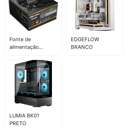
módulo completo,
certificação 80+
Bronze para PC
desktop
(ESB650W)
Fonte de
EDGEFLOW
alimentação
BRANCO
ESGAMING 550W
de alta qualidade,
85% de eficiência,
certificação 80+
Bronze para PC
desktop
(ESB550W)
LUMIA BK01
PRETO