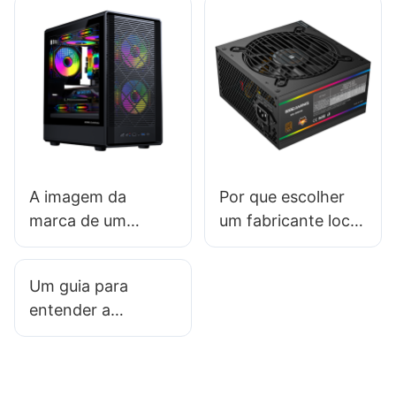
gabinetes de PC
gabinetes de PC
deve fornecer?
A imagem da
Por que escolher
marca de um
um fabricante local
gabinete de PC
de fontes de
importa para os
alimentação?
Um guia para
consumidores?
entender a
durabilidade do
material de um
gabinete de PC