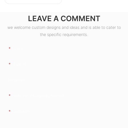
LEAVE A COMMENT
we welcome custom designs and ideas and is able to cater to
the specific requirements.
Nome
O Email
Empresa
Telefone/whatsapp/wechat
Contente