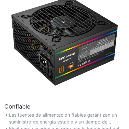
Confiable
Las fuentes de alimentación fiables garantizan un
suministro de energía estable y un tiempo de
inactividad mínimo, crucial para juegos, estaciones
Ideal para usuarios que priorizan la longevidad del