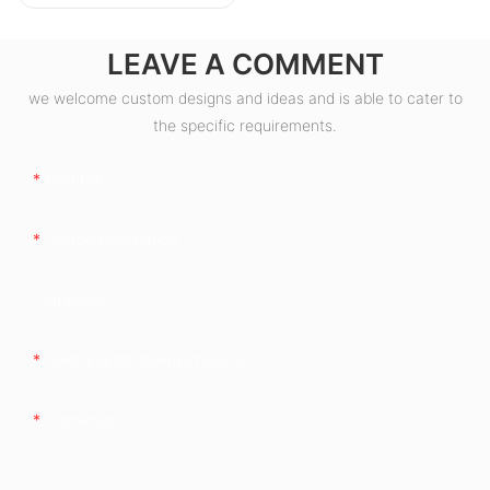
LEAVE A COMMENT
we welcome custom designs and ideas and is able to cater to
the specific requirements.
Nombre
Correo Electrónico
Compañía
Teléfono/WhatsApp/WeChat
Contenido