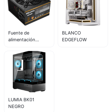
módulo completo,
80+ Bronze para
PC de escritorio
(ESB650W)
Fuente de
BLANCO
alimentación
EDGEFLOW
ESGAMING de 550
W, alta calidad, 85
% de eficiencia,
certificación 80+
Bronze para PC de
escritorio
(ESB550W)
LUMIA BK01
NEGRO