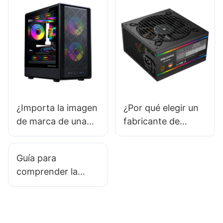
carcasas para PC?
¿Importa la imagen
¿Por qué elegir un
de marca de una
fabricante de
carcasa de PC a los
fuente de
consumidores?
alimentación local?
Guía para
comprender la
durabilidad del
material de una
carcasa de PC para