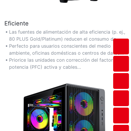
Eficiente
Las fuentes de alimentación de alta eficiencia (p. ej.,
80 PLUS Gold/Platinum) reducen el consumo de
energía y las facturas de electricidad. Los diseños
Perfecto para usuarios conscientes del medio
modulares minimizan el desorden de cables para
ambiente, oficinas domésticas o centros de datos
una mejor ventilación.
que buscan optimizar el consumo de energía sin
Priorice las unidades con corrección del factor de
sacrificar el rendimiento.
potencia (PFC) activa y cables
híbridos/semimodulares. Marcas como EVGA y
Thermaltake son líderes en eficiencia.