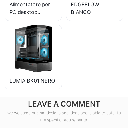
Alimentatore per
EDGEFLOW
PC desktop
BIANCO
ESGAMING da 550
W di alta qualità
con efficienza
dell'85% e
certificazione 80+
Bronze (ESB550W)
LUMIA BK01 NERO
LEAVE A COMMENT
we welcome custom designs and ideas and is able to cater to
the specific requirements.