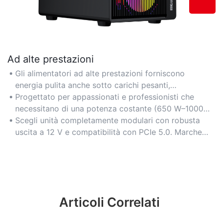
Ad alte prestazioni
Gli alimentatori ad alte prestazioni forniscono
energia pulita anche sotto carichi pesanti,
supportando GPU e CPU di fascia alta per il gaming,
Progettato per appassionati e professionisti che
il rendering o l'overclocking.
necessitano di una potenza costante (650 W–1000
W+) con basso rumore di ripple e risposta ai
Scegli unità completamente modulari con robusta
transienti rapida.
uscita a 12 V e compatibilità con PCIe 5.0. Marche
consigliate: SuperFlower, be quiet! e Cooler Master.
Articoli Correlati