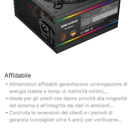
Affidabile
Alimentatori affidabili garantiscono un'erogazione di
energia stabile e tempi di inattività minimi,
fondamentali per gaming, workstation e server.
Ideale per gli utenti che danno priorità alla longevità
Cercate marchi con certificazione 80 PLUS per
del sistema e all'integrità dei dati in ambienti
un'affidabilità comprovata.
esigenti come studi o installazioni industriali.
Controlla le recensioni dei clienti e i periodi di
garanzia (consigliati oltre 5 anni) per verificarne
l'affidabilità. Marchi come Seasonic e Corsair sono