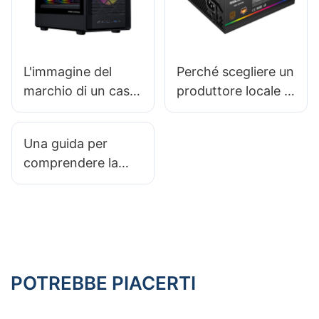
L'immagine del
Perché scegliere un
marchio di un case
produttore locale di
per PC è
alimentatori?
importante per i
Una guida per
consumatori?
comprendere la
durata dei materiali
di un case per PC
da gaming
POTREBBE PIACERTI