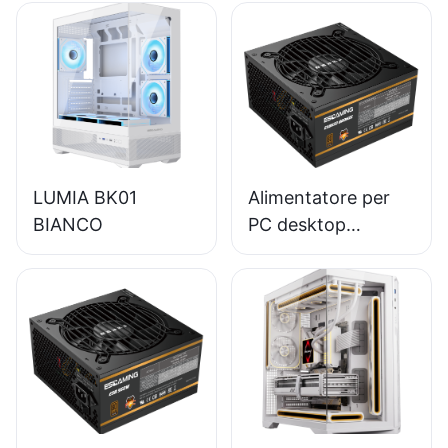
LUMIA BK01
Alimentatore per
BIANCO
PC desktop
ESGAMING da 650
W di alta qualità
con efficienza
dell'85%, modulo
completo e
certificazione 80+
Bronze (ESB650W)