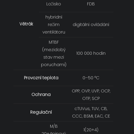
Ložisko
FDB
hybridní
Větrák
režim
digitální ovládání
ventilátoru
MTBF
(mezidobý
100 000 hodin
stav mezi
poruchami)
Provozní teplota
0–50 °C
OPP, OVP, UVP, OCP,
Ochrana
OTP, SCP
cTUVus, TUV, CB,
Regulační
CCC, BSMI, EAC, CE
M/B
1(20+4)
20+4pinový