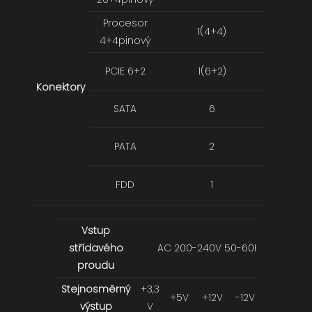
Procesor
1(4+4)
4+4pinový
PCIE 6+2
1(6+2)
Konektory
SATA
6
PATA
2
FDD
1
Vstup
střídavého
AC 200-240V 50-60Hz 7A
proudu
Stejnosměrný
+3,3
+5V
+12V
-12V
+5VSB
výstup
V