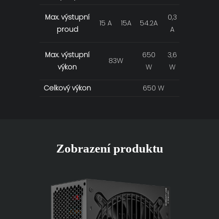
Max. výstupní
0,3
15 A
15A
54.2A
2,5 A
proud
A
Max. výstupní
650
3,6
83W
12,5 W
výkon
W
W
Celkový výkon
650 W
Zobrazení produktu