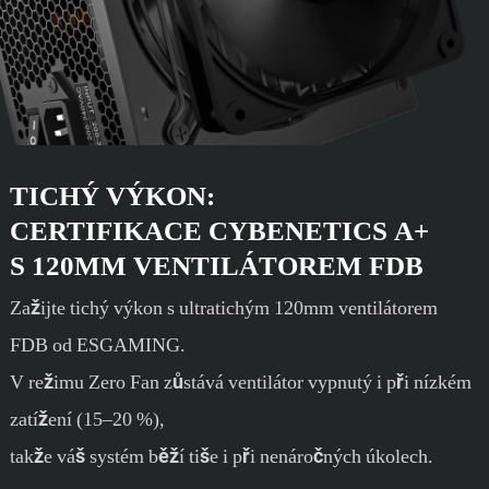
TICHÝ VÝKON:
CERTIFIKACE CYBENETICS A+
S 120MM VENTILÁTOREM FDB
Zažijte tichý výkon s ultratichým 120mm ventilátorem
FDB od ESGAMING.
V režimu Zero Fan zůstává ventilátor vypnutý i při nízkém
zatížení (15–20 %),
takže váš systém běží tiše i při nenáročných úkolech.