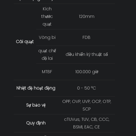
Kích
thước
120mm
quạt
Vòng bi
FDB
Cái quạt
quạt chế
điều khiển kỹ thuật số
độ lai
MTBF
100.000 giờ
Nhiệt độ hoạt động
0 - 50 °C
OPP, OVP, UVP, OCP, OTP,
Sự bảo vệ
SCP
cTUVus, TUV, CB, CCC,
Quy định
BSMI, EAC, CE