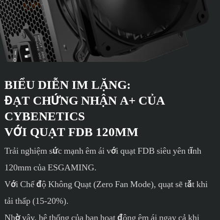
BIỂU DIỄN IM LẶNG:
ĐẠT CHỨNG NHẬN A+ CỦA
CYBENETICS
VỚI QUẠT FDB 120MM
Trải nghiệm sức mạnh êm ái với quạt FDB siêu yên tĩnh
120mm của ESGAMING.
Với Chế độ Không Quạt (Zero Fan Mode), quạt sẽ tắt khi
tải thấp (15-20%).
Nhờ vậy, hệ thống của bạn hoạt động êm ái ngay cả khi