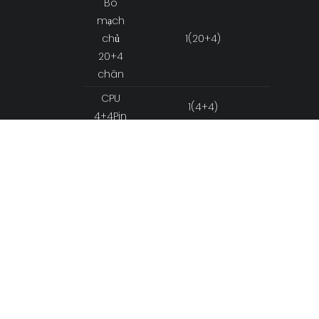
Bo
mạch
chủ
1(20+4)
20+4
chân
CPU
1(4+4)
4+4Pin
Đầu nối
PCIE 6+2
1(6+2)
SATA
6
PATA
2
Ổ đĩa
1
mềm
Đầu