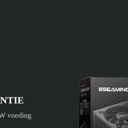
ËNTIE
0W voeding