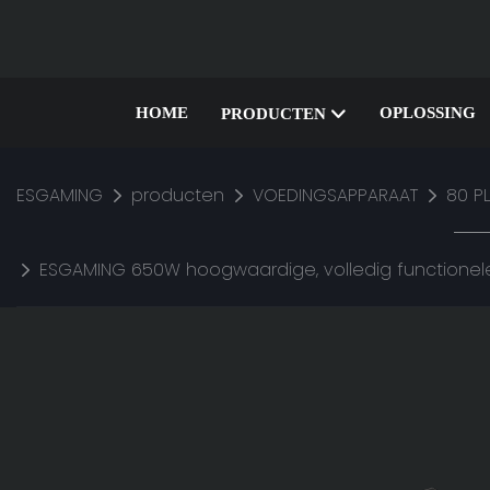
HOME
OPLOSSING
PRODUCTEN
ESGAMING
producten
VOEDINGSAPPARAAT
80 P
ESGAMING 650W hoogwaardige, volledig functionel