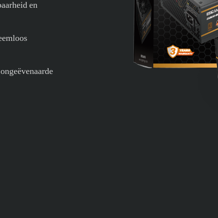
baarheid en
leemloos
n ongeëvenaarde