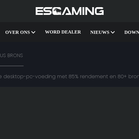
WORD DEALER
OVER ONS
NIEUWS
DOWN
LUS BRONS
e desktop-pc-voeding met 85% rendement en 80+ bronz