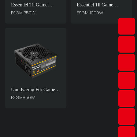
Essentiel Til Game
Essentiel Til Game
Master ESGM 750W
Master ESGM 1000W
ESGM 750W
ESGM 1000W
PC-Strømforsyninger
PC Strømforsyninger
Uundværlig For Game
Master ESGM850W PC
ESGM850W
Strømforsyninger