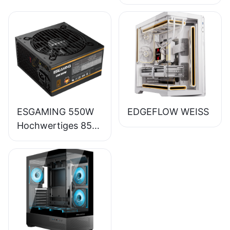
Wirkungsgrad
Vollmodul 80+
Bronze Desktop-
PC-Netzteil
ESB650W
ESGAMING 550W
EDGEFLOW WEISS
Hochwertiges 85%
Wirkungsgrad 80+
Bronze Desktop-
PC-Netzteil
ESB550W