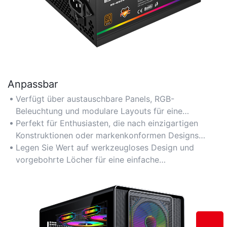
Anpassbar
Verfügt über austauschbare Panels, RGB-
Beleuchtung und modulare Layouts für eine
personalisierte Ästhetik.
Perfekt für Enthusiasten, die nach einzigartigen
Konstruktionen oder markenkonformen Designs
suchen.
Legen Sie Wert auf werkzeugloses Design und
vorgebohrte Löcher für eine einfache
Komponenteninstallation.